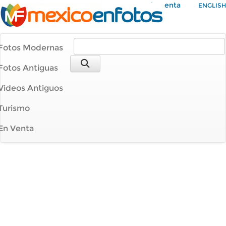
Mi Cuenta
ENGLISH
Fotos Modernas
Fotos Antiguas
Videos Antiguos
Turismo
En Venta