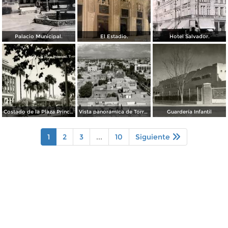
Palacio Municipal.
El Estadio.
Hotel Salvador.
Costado de la Plaza Principal
Vista panorámica de Torreón
Guardería Infantil
1
2
3
...
10
Siguiente