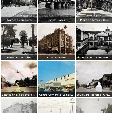
Alameda Zaragoza.
Puente Nazas.
La Plaza de Armas. ( Circulada el 20 de Abril de 1944 ).
Boulevard Morelos.
Hotel Salvador.
Alberca centro campestre lagunero.
Estatua en el boulevard Morelos. ( Circulada el 19 de Noviembre de 1936 ).
Centro Comercial La Soriana, el primero de esta cadena bajo la modalidad de plaza comercial (circa 1968)
Boulevard Morelos ( Circulada el 21 de Enero de 1930 ).