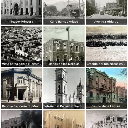
Teatro Princesa
Calle Ramos Arizpe
Avenida Hidalgo
Vista aérea sobre el centro de Torreón
Baños de las Delicias
Crecida del Rio Nazas en Torreón, Coahuila ( Circulada el 4 de Octubre de 1910 ).
Banque francaise du Mexique.
Iglesia del Perpetuo Socorro.
Casino de la Laguna.