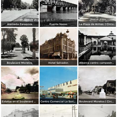
Alameda Zaragoza.
Puente Nazas.
La Plaza de Armas. ( Circulada el 20 de Abril de 1944 ).
Boulevard Morelos.
Hotel Salvador.
Alberca centro campestre lagunero.
Estatua en el boulevard Morelos. ( Circulada el 19 de Noviembre de 1936 ).
Centro Comercial La Soriana, el primero de esta cadena bajo la modalidad de plaza comercial (circa 1968)
Boulevard Morelos ( Circulada el 21 de Enero de 1930 ).