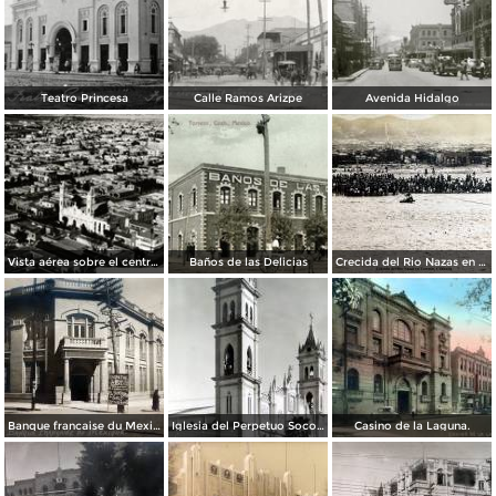
Teatro Princesa
Calle Ramos Arizpe
Avenida Hidalgo
Vista aérea sobre el centro de Torreón
Baños de las Delicias
Crecida del Rio Nazas en Torreón, Coahuila ( Circulada el 4 de Octubre de 1910 ).
Banque francaise du Mexique.
Iglesia del Perpetuo Socorro.
Casino de la Laguna.