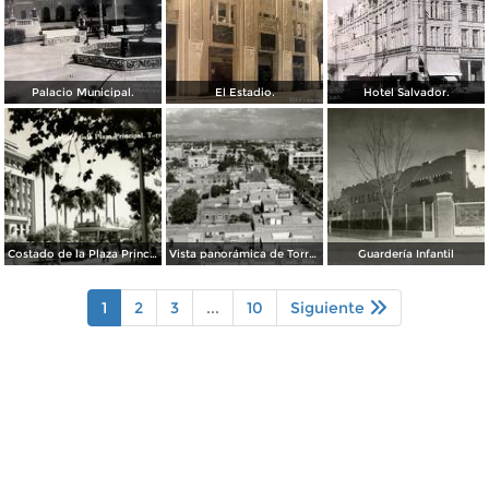
Palacio Municipal.
El Estadio.
Hotel Salvador.
Costado de la Plaza Principal
Vista panorámica de Torreón
Guardería Infantil
1
2
3
...
10
Siguiente