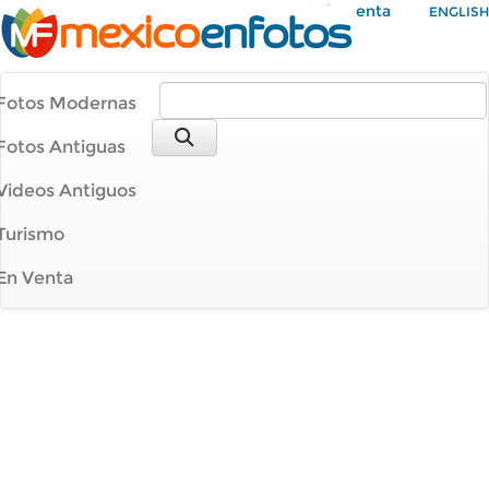
Mi Cuenta
ENGLISH
Fotos Modernas
Fotos Antiguas
Videos Antiguos
Turismo
En Venta