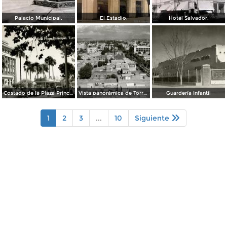
Palacio Municipal.
El Estadio.
Hotel Salvador.
Costado de la Plaza Principal
Vista panorámica de Torreón
Guardería Infantil
1
2
3
...
10
Siguiente