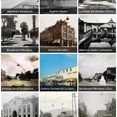
Alameda Zaragoza.
Puente Nazas.
La Plaza de Armas. ( Circulada el 20 de Abril de 1944 ).
Boulevard Morelos.
Hotel Salvador.
Alberca centro campestre lagunero.
Estatua en el boulevard Morelos. ( Circulada el 19 de Noviembre de 1936 ).
Centro Comercial La Soriana, el primero de esta cadena bajo la modalidad de plaza comercial (circa 1968)
Boulevard Morelos ( Circulada el 21 de Enero de 1930 ).