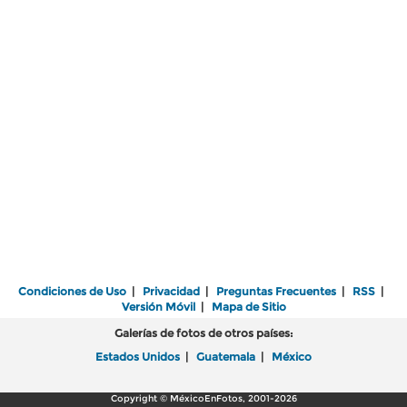
Condiciones de Uso
|
Privacidad
|
Preguntas Frecuentes
|
RSS
|
Versión Móvil
|
Mapa de Sitio
Galerías de fotos de otros países:
Estados Unidos
|
Guatemala
|
México
Copyright © MéxicoEnFotos, 2001-2026