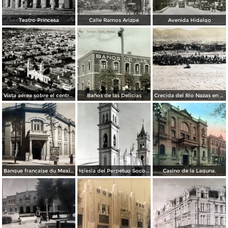
Teatro Princesa
Calle Ramos Arizpe
Avenida Hidalgo
Vista aérea sobre el centro de Torreón
Baños de las Delicias
Crecida del Rio Nazas en Torreón, Coahuila ( Circulada el 4 de Octubre de 1910 ).
Banque francaise du Mexique.
Iglesia del Perpetuo Socorro.
Casino de la Laguna.