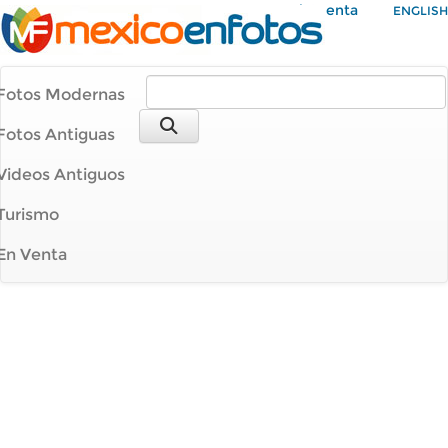
Mi Cuenta
ENGLISH
Fotos Modernas
Fotos Antiguas
Videos Antiguos
Turismo
En Venta