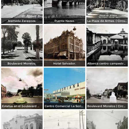
Alameda Zaragoza.
Puente Nazas.
La Plaza de Armas. ( Circulada el 20 de Abril de 1944 ).
Boulevard Morelos.
Hotel Salvador.
Alberca centro campestre lagunero.
Estatua en el boulevard Morelos. ( Circulada el 19 de Noviembre de 1936 ).
Centro Comercial La Soriana, el primero de esta cadena bajo la modalidad de plaza comercial (circa 1968)
Boulevard Morelos ( Circulada el 21 de Enero de 1930 ).