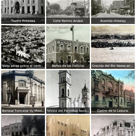
Teatro Princesa
Calle Ramos Arizpe
Avenida Hidalgo
Vista aérea sobre el centro de Torreón
Baños de las Delicias
Crecida del Rio Nazas en Torreón, Coahuila ( Circulada el 4 de Octubre de 1910 ).
Banque francaise du Mexique.
Iglesia del Perpetuo Socorro.
Casino de la Laguna.