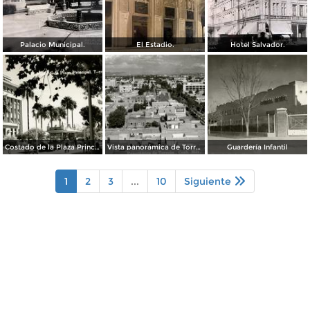
Palacio Municipal.
El Estadio.
Hotel Salvador.
Costado de la Plaza Principal
Vista panorámica de Torreón
Guardería Infantil
1
2
3
...
10
Siguiente