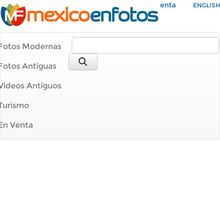
Mi Cuenta
ENGLISH
Fotos Modernas
Fotos Antiguas
Videos Antiguos
Turismo
En Venta