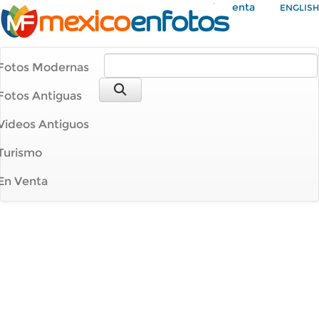
Mi Cuenta
ENGLISH
Fotos Modernas
Fotos Antiguas
Videos Antiguos
Turismo
En Venta