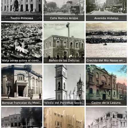
Teatro Princesa
Calle Ramos Arizpe
Avenida Hidalgo
Vista aérea sobre el centro de Torreón
Baños de las Delicias
Crecida del Rio Nazas en Torreón, Coahuila ( Circulada el 4 de Octubre de 1910 ).
Banque francaise du Mexique.
Iglesia del Perpetuo Socorro.
Casino de la Laguna.