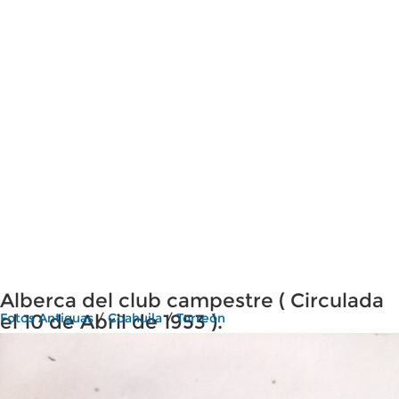
Alberca del club campestre ( Circulada
el 10 de Abril de 1953 ).
Fotos Antiguas
/
Coahuila
/
Torreón