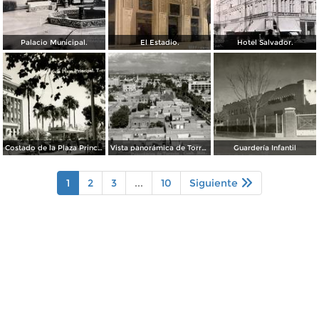
Palacio Municipal.
El Estadio.
Hotel Salvador.
Costado de la Plaza Principal
Vista panorámica de Torreón
Guardería Infantil
1
2
3
...
10
Siguiente