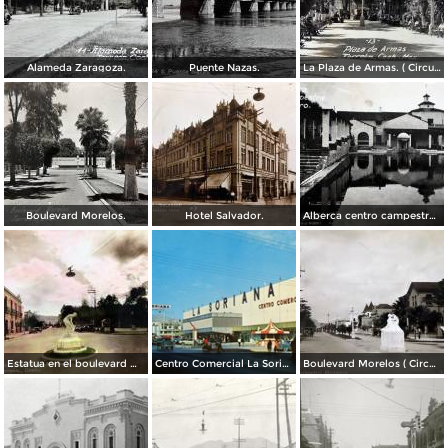
Alameda Zaragoza.
Puente Nazas.
La Plaza de Armas. ( Circulada el 20 de Abril de 1944 ).
Boulevard Morelos.
Hotel Salvador.
Alberca centro campestre lagunero.
Estatua en el boulevard Morelos. ( Circulada el 19 de Noviembre de 1936 ).
Centro Comercial La Soriana, el primero de esta cadena bajo la modalidad de plaza comercial (circa 1968)
Boulevard Morelos ( Circulada el 21 de Enero de 1930 ).