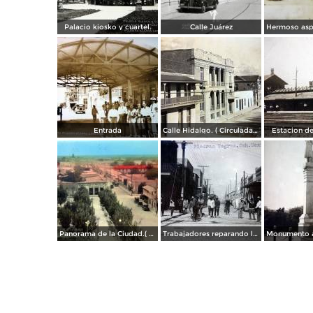
Palacio kiosko y cuartel.
Calle Juárez
Entrada
Calle Hidalgo. ( Circulada el 26 de Enero de 1935 ).
Estacion del
Panorama de la Ciudad.( Circulada el 6 de Junio de 1944 ).
Trabajadores reparando la calle.