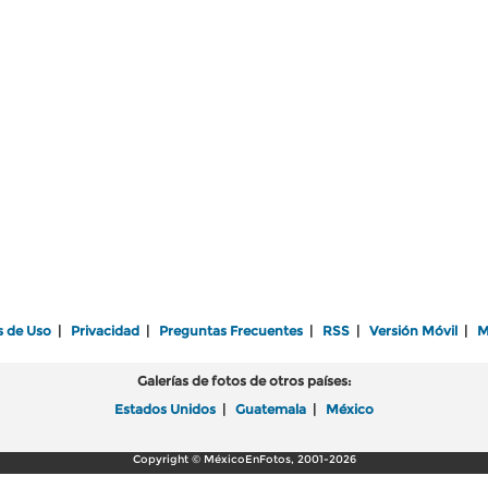
s de Uso
|
Privacidad
|
Preguntas Frecuentes
|
RSS
|
Versión Móvil
|
M
Galerías de fotos de otros países:
Estados Unidos
|
Guatemala
|
México
Copyright © MéxicoEnFotos, 2001-2026