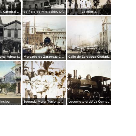
Plaza Principal, Catedral y Palacio Municipal
Edificio de Migración, Oficina de Correos y Templo
La Iglesia.
Club Internacional (circa 1908)
Mercado de Zaragoza Ciudad Porfirio Diaz Hoy Piedras Negras, Coahuila.
Calle de Zaragoza Ciudad Porfirio Diaz Hoy Piedras Negras, Coahuila.
rincipal
Segunda Mujer Teniente Durante La Revolucion Mexicana.
Locomotora de La Compania Consolidada S.A.