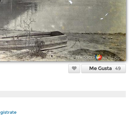
Me Gusta
49
gístrate