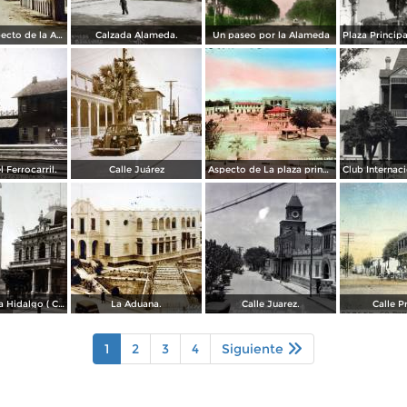
Hermoso aspecto de la Alameda. ( Circulada el 25 de Febrero de 1931 ).
Calzada Alameda.
Un paseo por la Alameda
 Ferrocarril.
Calle Juárez
Aspecto de La plaza principal.
Monumento a Hidalgo ( Circulada el 2 de Marzo de 1926 ).
La Aduana.
Calle Juarez.
Calle P
1
2
3
4
Siguiente