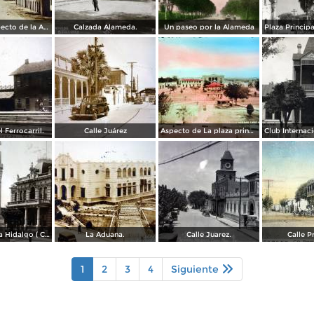
Hermoso aspecto de la Alameda. ( Circulada el 25 de Febrero de 1931 ).
Calzada Alameda.
Un paseo por la Alameda
 Ferrocarril.
Calle Juárez
Aspecto de La plaza principal.
Monumento a Hidalgo ( Circulada el 2 de Marzo de 1926 ).
La Aduana.
Calle Juarez.
Calle P
1
2
3
4
Siguiente