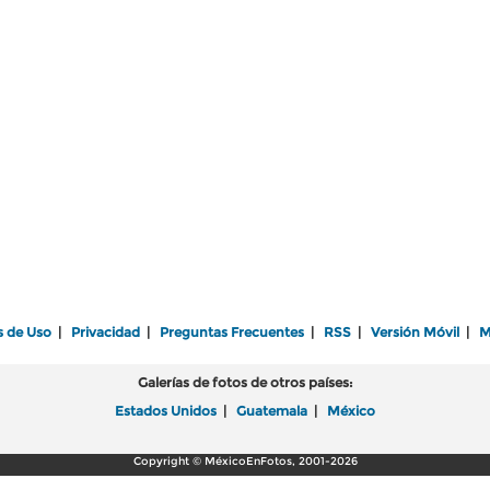
s de Uso
|
Privacidad
|
Preguntas Frecuentes
|
RSS
|
Versión Móvil
|
M
Galerías de fotos de otros países:
Estados Unidos
|
Guatemala
|
México
Copyright © MéxicoEnFotos, 2001-2026