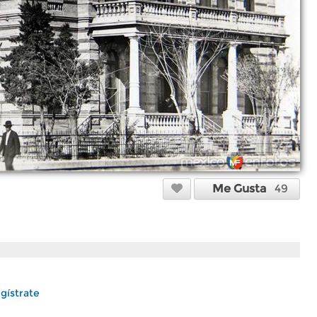
Me Gusta
49
gístrate