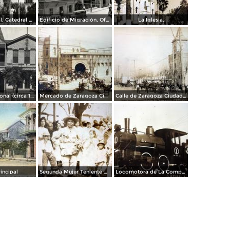
Plaza Principal, Catedral y Palacio Municipal
Edificio de Migración, Oficina de Correos y Templo
La Iglesia.
Club Internacional (circa 1908)
Mercado de Zaragoza Ciudad Porfirio Diaz Hoy Piedras Negras, Coahuila.
Calle de Zaragoza Ciudad Porfirio Diaz Hoy Piedras Negras, Coahuila.
rincipal
Segunda Mujer Teniente Durante La Revolucion Mexicana.
Locomotora de La Compania Consolidada S.A.