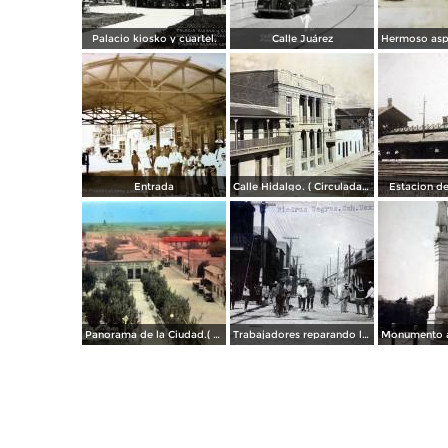
Palacio kiosko y cuartel.
Calle Juárez
Entrada
Calle Hidalgo. ( Circulada el 26 de Enero de 1935 ).
Estacion del
Panorama de la Ciudad.( Circulada el 6 de Junio de 1944 ).
Trabajadores reparando la calle.