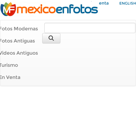
Mi Cuenta
ENGLISH
Fotos Modernas
Fotos Antiguas
Videos Antiguos
Turismo
En Venta