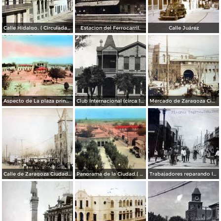
Calle Hidalgo. ( Circulada el 26 de Enero de 1935 ).
Estacion del Ferrocarril.
Calle Juárez
Aspecto de La plaza principal.
Club Internacional (circa 1908)
Mercado de Zaragoza Ciudad Porfirio Diaz Hoy Piedras Negras, Coahuila.
Calle de Zaragoza Ciudad Porfirio Diaz Hoy Piedras Negras, Coahuila.
Panorama de la Ciudad.( Circulada el 6 de Junio de 1944 ).
Trabajadores reparando la calle.