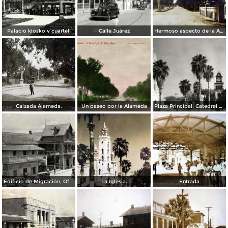
Palacio kiosko y cuartel.
Calle Juárez
Hermoso aspecto de la Alameda. ( Circulada el 25 de Febrero de 1931 ).
Calzada Alameda.
Un paseo por la Alameda
Plaza Principal, Catedral y Palacio Municipal
Edificio de Migración, Oficina de Correos y Templo
La Iglesia.
Entrada