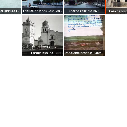
Escuela Miguel Hidalgo Parras de la Fuente, Coahuila 1976
Fábrica de vinos Casa Madero Parras de la Fuente, Coahuila 1976
Escena callejera 1978.
Casa de los
Parque publico.
Panorama desde el Santo Madero