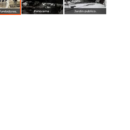
Panorama .
Jardin publico.
 fundadores.