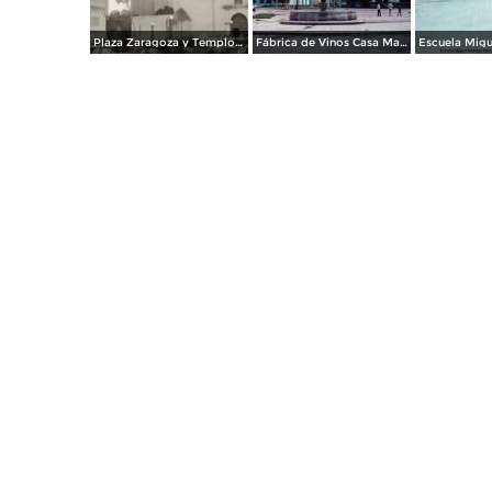
Plaza Zaragoza y Templo Parroquial
Fábrica de Vinos Casa Madero Parras de la Fuente, Coahuila 1976