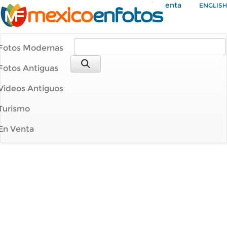
Mi Cuenta
ENGLISH
Fotos Modernas
Fotos Antiguas
Videos Antiguos
Turismo
En Venta