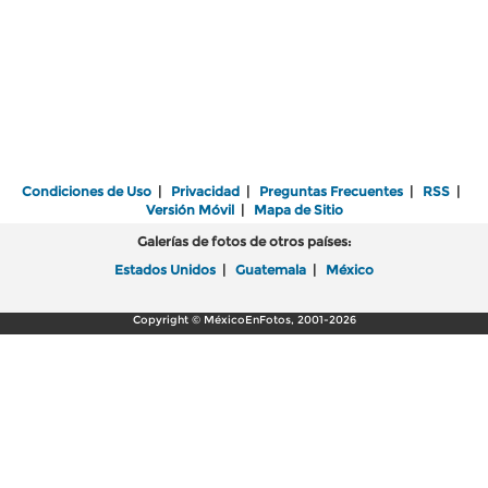
Condiciones de Uso
|
Privacidad
|
Preguntas Frecuentes
|
RSS
|
Versión Móvil
|
Mapa de Sitio
Galerías de fotos de otros países:
Estados Unidos
|
Guatemala
|
México
Copyright © MéxicoEnFotos, 2001-2026