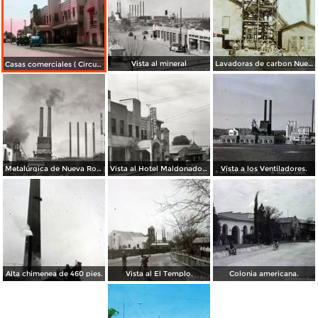
Vista al mineral
Lavadoras de carbon Nueva Rosita, Coahuila.
Casas comerciales ( Circulada el 20 de Diciembre de 1948 ).
Metalúrgica de Nueva Rosita
Vista al Hotel Maldonado y calle principal
Vista a los Ventiladores.
Alta chimenea de 460 pies.
Vista al El Templo.
Colonia americana.