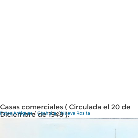
Casas comerciales ( Circulada el 20 de
Diciembre de 1948 ).
Fotos Antiguas
/
Coahuila
/
Nueva Rosita