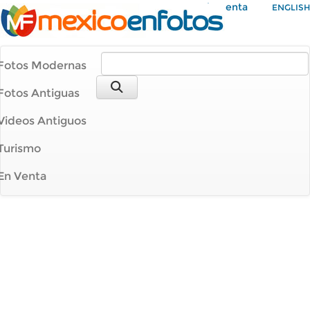
Mi Cuenta
ENGLISH
Fotos Modernas
Fotos Antiguas
Videos Antiguos
Turismo
En Venta