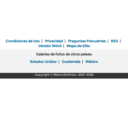
Condiciones de Uso
|
Privacidad
|
Preguntas Frecuentes
|
RSS
|
Versión Móvil
|
Mapa de Sitio
Galerías de fotos de otros países:
Estados Unidos
|
Guatemala
|
México
Copyright © MéxicoEnFotos, 2001-2026