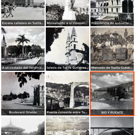
Escena callejera en Tuxtla Gutiérrez, Chiapas .
Monumento a la independencia
Presidencia de gobierno y Mto. a la Revolucion.
A un costado del Jardin principal..
Iglesia de Tuxtla Gutierrez Chiapas
Mercado de Tuxtla Gutiérrez
Boulevard Oriente
Puente colgante entre Tuxtla Gutierrez y Chiapa de Corzo
RIO Y PUENTE