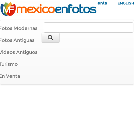
Mi Cuenta
ENGLISH
Fotos Modernas
Fotos Antiguas
Videos Antiguos
Turismo
En Venta