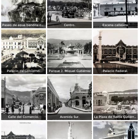
Paseo de agua bendita camino a Tuxtla.
Centro.
Escena callejera.
Palacio de Gobierno.
Parque J. Miguel Gutiérrez
Palacio Federal.
Calle del Comercio.
Avenida Sur.
La Plaza de Tuxtla Gutiérrez, Chiapas.