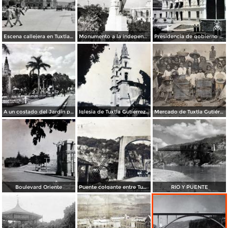
Escena callejera en Tuxtla Gutiérrez, Chiapas .
Monumento a la independencia
Presidencia de gobierno y Mto. a la Revolucion.
A un costado del Jardin principal..
Iglesia de Tuxtla Gutierrez Chiapas
Mercado de Tuxtla Gutiérrez
Boulevard Oriente
Puente colgante entre Tuxtla Gutierrez y Chiapa de Corzo
RIO Y PUENTE