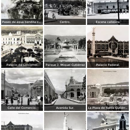
Paseo de agua bendita camino a Tuxtla.
Centro.
Escena callejera.
Palacio de Gobierno.
Parque J. Miguel Gutiérrez
Palacio Federal.
Calle del Comercio.
Avenida Sur.
La Plaza de Tuxtla Gutiérrez, Chiapas.