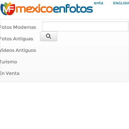
Mi Cuenta
ENGLISH
Fotos Modernas
Fotos Antiguas
Videos Antiguos
Turismo
En Venta