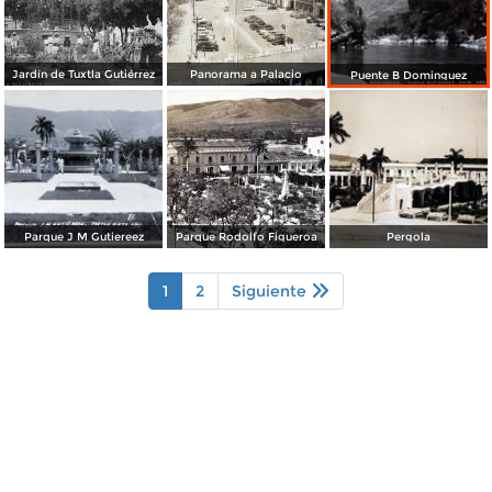
Jardín de Tuxtla Gutiérrez
Panorama a Palacio
Puente B Dominguez
Parque J M Gutiereez
Parque Rodolfo Figueroa
Pergola
1
2
Siguiente