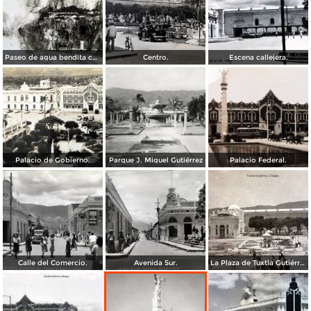
Paseo de agua bendita camino a Tuxtla.
Centro.
Escena callejera.
Palacio de Gobierno.
Parque J. Miguel Gutiérrez
Palacio Federal.
Calle del Comercio.
Avenida Sur.
La Plaza de Tuxtla Gutiérrez, Chiapas.