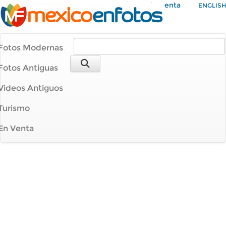
Mi Cuenta
ENGLISH
Fotos Modernas
Fotos Antiguas
Videos Antiguos
Turismo
En Venta