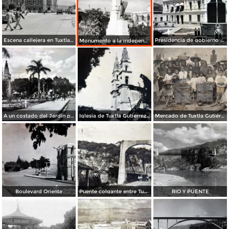
Escena callejera en Tuxtla Gutiérrez, Chiapas .
Presidencia de gobierno y Mto. a la Revolucion.
Monumento a la independencia
A un costado del Jardin principal..
Iglesia de Tuxtla Gutierrez Chiapas
Mercado de Tuxtla Gutiérrez
Boulevard Oriente
Puente colgante entre Tuxtla Gutierrez y Chiapa de Corzo
RIO Y PUENTE