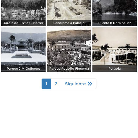
Jardín de Tuxtla Gutiérrez
Panorama a Palacio
Puente B Dominguez
Parque J M Gutiereez
Parque Rodolfo Figueroa
Pergola
1
2
Siguiente