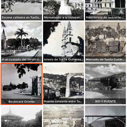
Escena callejera en Tuxtla Gutiérrez, Chiapas .
Monumento a la independencia
Presidencia de gobierno y Mto. a la Revolucion.
A un costado del Jardin principal..
Iglesia de Tuxtla Gutierrez Chiapas
Mercado de Tuxtla Gutiérrez
Puente colgante entre Tuxtla Gutierrez y Chiapa de Corzo
RIO Y PUENTE
Boulevard Oriente