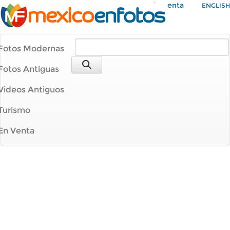
Mi Cuenta
ENGLISH
Fotos Modernas
Fotos Antiguas
Videos Antiguos
Turismo
En Venta