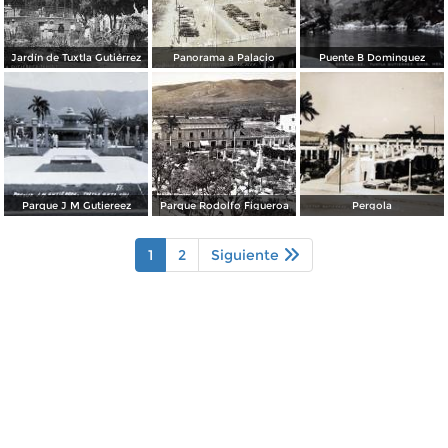
Jardín de Tuxtla Gutiérrez
Panorama a Palacio
Puente B Dominguez
Parque J M Gutiereez
Parque Rodolfo Figueroa
Pergola
1
2
Siguiente