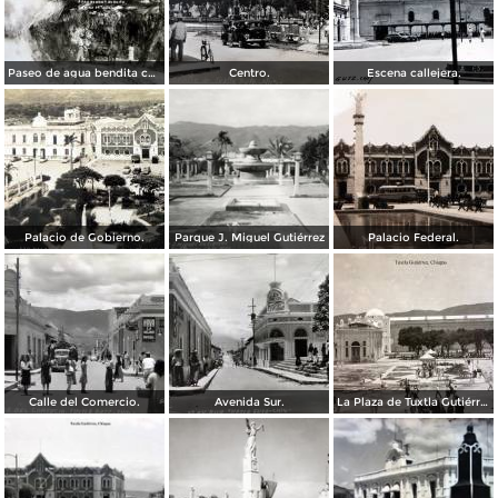
Paseo de agua bendita camino a Tuxtla.
Centro.
Escena callejera.
Palacio de Gobierno.
Parque J. Miguel Gutiérrez
Palacio Federal.
Calle del Comercio.
Avenida Sur.
La Plaza de Tuxtla Gutiérrez, Chiapas.