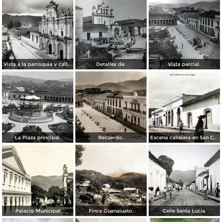
Vista a la parroquia y calle. ( Circulada el 5 de Marzo de 1961 ).
Detalles de.
Vista parcial.
La Plaza principal.
Recuerdo.
Escena callejera en San Cristóbal de las Casas, Chiapas.
Palacio Municipal
Finca Guanajuato.
Calle Santa Lucia.