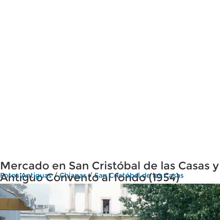
Mercado en San Cristóbal de las Casas y
Antiguo Convento al fondo (1954)
Fotos Antiguas
/
Chiapas
/
San Cristóbal de las Casas