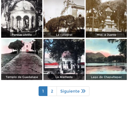
Parque Utrilla
La catedral
Mto. a Juarez
Templo de Guadalupe
La Alameda
Lago de Chapultepec
1
2
Siguiente