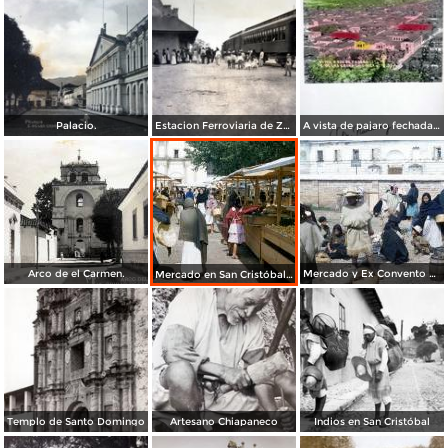
Palacio.
Estacion Ferroviaria de Zacualpa Ecatepec Mpio. de San Cristobal Las Casas Chiapas.
A vista de pajaro fechada en Diciembre de 1950
Arco de el Carmen.
Mercado y Ex Convento de la Merced / Antigua Cárcel de San Cristóbal (1954)
Mercado en San Cristóbal de las Casas y Antiguo Convento al fondo (1954)
Templo de Santo Domingo
Artesano Chiapaneco
Indios en San Cristóbal