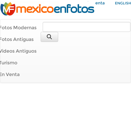
Mi Cuenta
ENGLISH
Fotos Modernas
Fotos Antiguas
Videos Antiguos
Turismo
En Venta