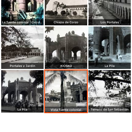
La fuente colonial ( Circulada el 18 de Agosto de 1947 ).
Chiapa de Corzo
Los Portales
Portales y Jardin
KIOSKO
La Pila
La Pila
Templo de San Sebastian
Vista fuente colonial