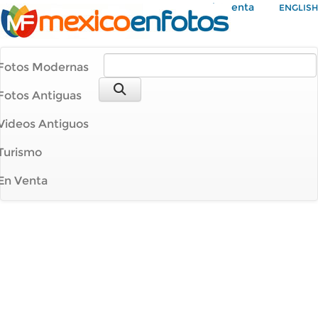
Mi Cuenta
ENGLISH
Fotos Modernas
Fotos Antiguas
Videos Antiguos
Turismo
En Venta