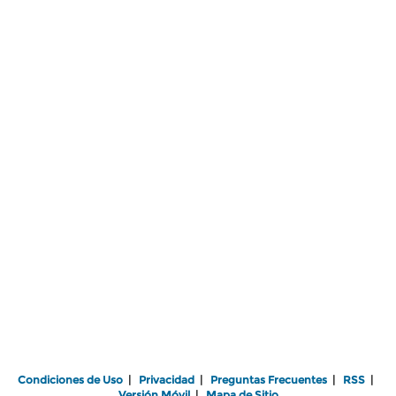
Condiciones de Uso
|
Privacidad
|
Preguntas Frecuentes
|
RSS
|
Versión Móvil
|
Mapa de Sitio