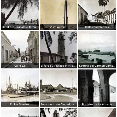
Detalles tropicales.( Circulada el 11 de Octubre de 1944 ).
Vista parcial.
Calles pueblerinas.
Calle 22.
El faro ( Circulada el 14 de Septiembre de 1950 ).
Laguna del Carmen Campeche por el Fotógrafo Hugo Brehme.
En los Muelles.
Aeropuerto de Ciudad del Carmen
Portales de La Aduana.