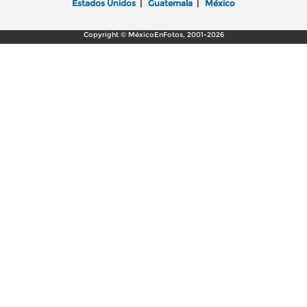
Estados Unidos
|
Guatemala
|
México
Copyright © MéxicoEnFotos, 2001-2026