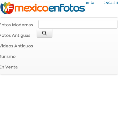
Mi Cuenta
ENGLISH
Fotos Modernas
Fotos Antiguas
Videos Antiguos
Turismo
En Venta