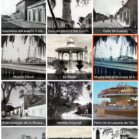
Capitania del puerto y vista al palacio.
Faro de Ciudad del Carmen
Calle 28 Guanal.
Muelle Fiscal
La Plaza.
Muelle Fiscal fechada el 3 de Agosto de 1945
A un costado de la Rivera ( FECHADA EL 28 DE ENERO DE 1950 ).
Vereda tropical.
Ferry en la Laguna de Términos