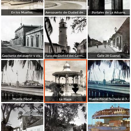
En los Muelles.
Aeropuerto de Ciudad del Carmen
Portales de La Aduana.
Capitania del puerto y vista al palacio.
Faro de Ciudad del Carmen
Calle 28 Guanal.
Muelle Fiscal
Muelle Fiscal fechada el 3 de Agosto de 1945
La Plaza.