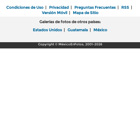
Condiciones de Uso
|
Privacidad
|
Preguntas Frecuentes
|
RSS
|
Versión Móvil
|
Mapa de Sitio
Galerías de fotos de otros países:
Estados Unidos
|
Guatemala
|
México
Copyright © MéxicoEnFotos, 2001-2026