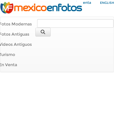
Mi Cuenta
ENGLISH
Fotos Modernas
Fotos Antiguas
Videos Antiguos
Turismo
En Venta