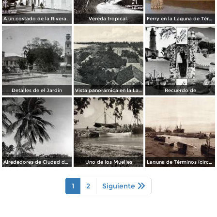
A un costado de la Rivera ( FECHADA EL 28 DE ENERO DE 1950 ).
Vereda tropical.
Ferry en la Laguna de Términos
Detalles de el Jardin
Vista panorámica en la Laguna de Términos
Recuerdo de
Alrededores de Ciudad del Carmen
Uno de los Muelles
Laguna de Términos (circa 1920)
1
2
Siguiente