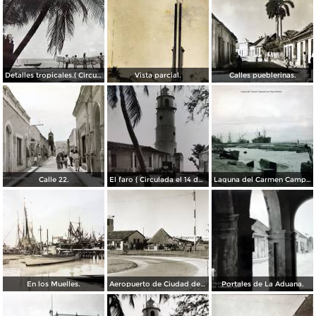
Detalles tropicales.( Circulada el 11 de Octubre de 1944 ).
Vista parcial.
Calles pueblerinas.
Calle 22.
El faro ( Circulada el 14 de Septiembre de 1950 ).
Laguna del Carmen Campeche por el Fotógrafo Hugo Brehme.
En los Muelles.
Aeropuerto de Ciudad del Carmen
Portales de La Aduana.