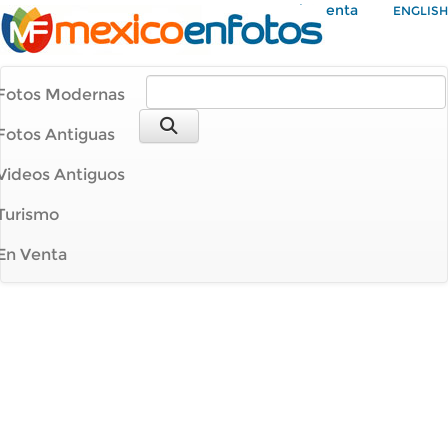
Mi Cuenta
ENGLISH
Fotos Modernas
Fotos Antiguas
Videos Antiguos
Turismo
En Venta