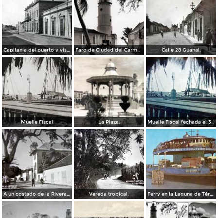
Capitania del puerto y vista al palacio.
Faro de Ciudad del Carmen
Calle 28 Guanal.
Muelle Fiscal
La Plaza.
Muelle Fiscal fechada el 3 de Agosto de 1945
A un costado de la Rivera ( FECHADA EL 28 DE ENERO DE 1950 ).
Vereda tropical.
Ferry en la Laguna de Términos