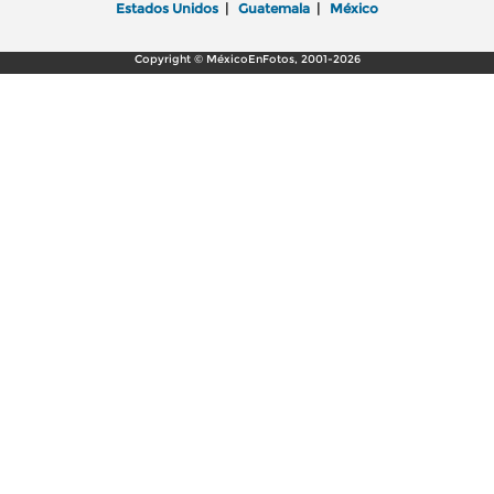
Estados Unidos
|
Guatemala
|
México
Copyright © MéxicoEnFotos, 2001-2026