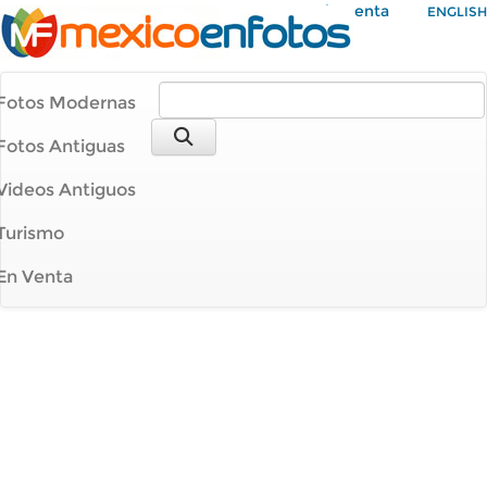
Mi Cuenta
ENGLISH
Fotos Modernas
Fotos Antiguas
Videos Antiguos
Turismo
En Venta