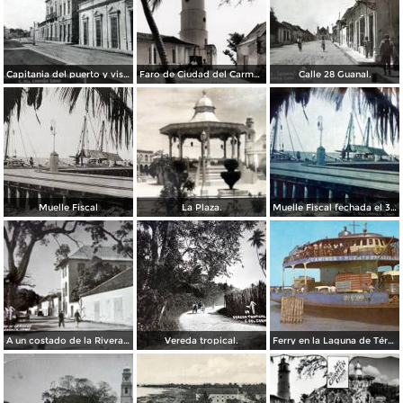
Capitania del puerto y vista al palacio.
Faro de Ciudad del Carmen
Calle 28 Guanal.
Muelle Fiscal
La Plaza.
Muelle Fiscal fechada el 3 de Agosto de 1945
A un costado de la Rivera ( FECHADA EL 28 DE ENERO DE 1950 ).
Vereda tropical.
Ferry en la Laguna de Términos