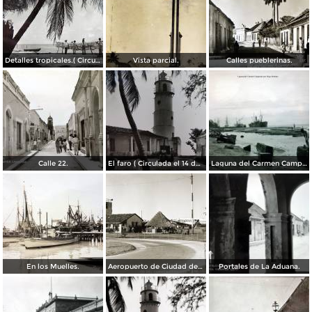
Detalles tropicales.( Circulada el 11 de Octubre de 1944 ).
Vista parcial.
Calles pueblerinas.
Calle 22.
El faro ( Circulada el 14 de Septiembre de 1950 ).
Laguna del Carmen Campeche por el Fotógrafo Hugo Brehme.
En los Muelles.
Aeropuerto de Ciudad del Carmen
Portales de La Aduana.