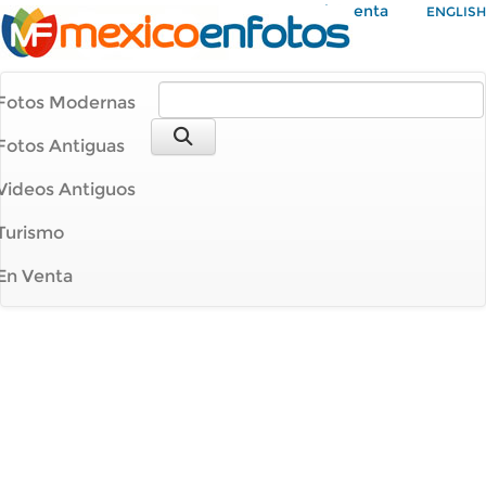
Mi Cuenta
ENGLISH
Fotos Modernas
Fotos Antiguas
Videos Antiguos
Turismo
En Venta