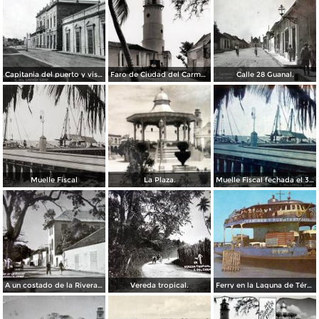
Capitania del puerto y vista al palacio.
Faro de Ciudad del Carmen
Calle 28 Guanal.
Muelle Fiscal
La Plaza.
Muelle Fiscal fechada el 3 de Agosto de 1945
A un costado de la Rivera ( FECHADA EL 28 DE ENERO DE 1950 ).
Vereda tropical.
Ferry en la Laguna de Términos