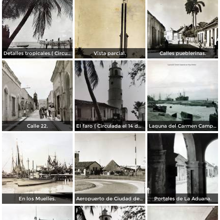
Detalles tropicales.( Circulada el 11 de Octubre de 1944 ).
Vista parcial.
Calles pueblerinas.
Calle 22.
El faro ( Circulada el 14 de Septiembre de 1950 ).
Laguna del Carmen Campeche por el Fotógrafo Hugo Brehme.
En los Muelles.
Aeropuerto de Ciudad del Carmen
Portales de La Aduana.