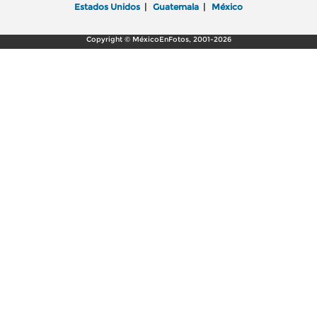
Estados Unidos
|
Guatemala
|
México
Copyright © MéxicoEnFotos, 2001-2026