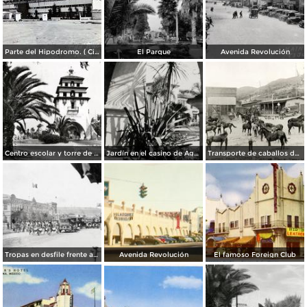
Parte del Hipodromo. ( Circulada el 12 de Julio de 1922 ).
El Parque
Avenida Revolución
Centro escolar y torre de Agua Caliente
Jardín en el casino de Agua Caliente
Transporte de caballos del hipódromo hacia Estados Unidos
Tropas en desfile frente al Palacio Federal
Avenida Revolución
El famoso Foreign Club