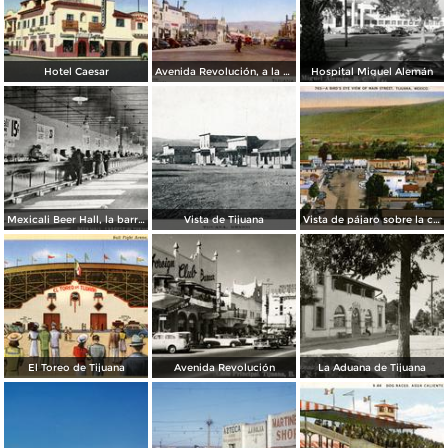
Hotel Caesar
Avenida Revolución, a la entrada
Hospital Miguel Alemán
Mexicali Beer Hall, la barra más grande del mundo
Vista de Tijuana
Vista de pájaro sobre la calle principal de Tijuana
El Toreo de Tijuana
Avenida Revolución
La Aduana de Tijuana