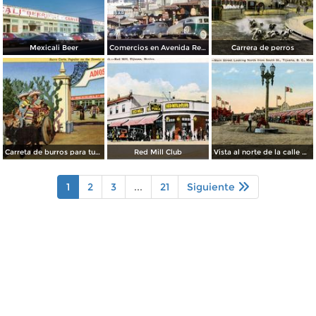
Mexicali Beer
Comercios en Avenida Revolución
Carrera de perros
Carreta de burros para turistas
Red Mill Club
Vista al norte de la calle principal, desde la Calle Sur
1
2
3
...
21
Siguiente