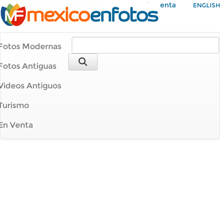
Mi Cuenta
ENGLISH
Fotos Modernas
Fotos Antiguas
Videos Antiguos
Turismo
En Venta