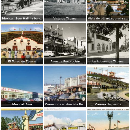
Mexicali Beer Hall, la barra más grande del mundo
Vista de Tijuana
Vista de pájaro sobre la calle principal de Tijuana
El Toreo de Tijuana
Avenida Revolución
La Aduana de Tijuana
Mexicali Beer
Comercios en Avenida Revolución
Carrera de perros