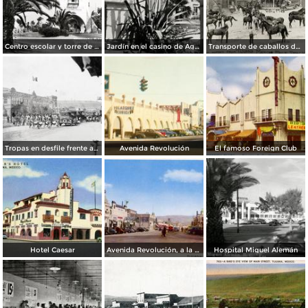
Centro escolar y torre de Agua Caliente
Jardín en el casino de Agua Caliente
Transporte de caballos del hipódromo hacia Estados Unidos
Tropas en desfile frente al Palacio Federal
Avenida Revolución
El famoso Foreign Club
Hotel Caesar
Avenida Revolución, a la entrada
Hospital Miguel Alemán