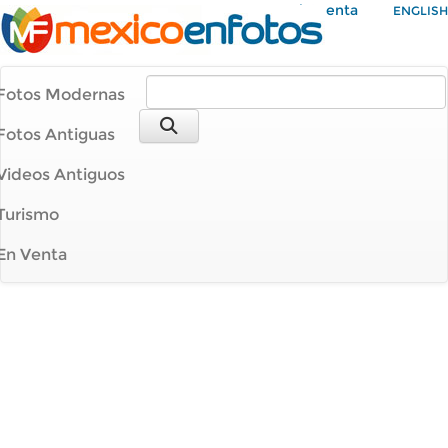
Mi Cuenta
ENGLISH
Fotos Modernas
Fotos Antiguas
Videos Antiguos
Turismo
En Venta