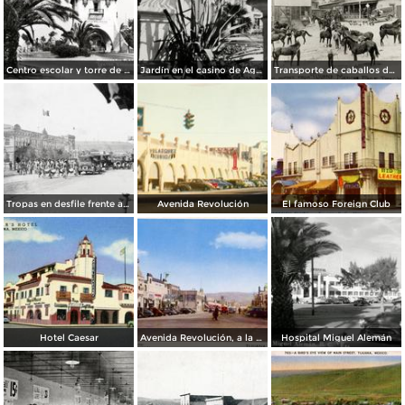
Centro escolar y torre de Agua Caliente
Jardín en el casino de Agua Caliente
Transporte de caballos del hipódromo hacia Estados Unidos
Tropas en desfile frente al Palacio Federal
Avenida Revolución
El famoso Foreign Club
Hotel Caesar
Avenida Revolución, a la entrada
Hospital Miguel Alemán