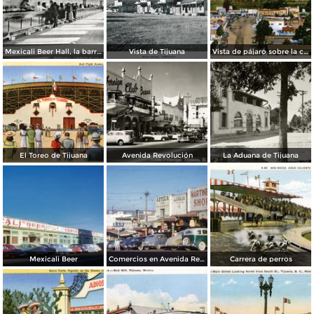
Mexicali Beer Hall, la barra más grande del mundo
Vista de Tijuana
Vista de pájaro sobre la calle principal de Tijuana
El Toreo de Tijuana
Avenida Revolución
La Aduana de Tijuana
Mexicali Beer
Comercios en Avenida Revolución
Carrera de perros