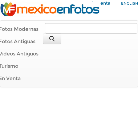
Mi Cuenta
ENGLISH
Fotos Modernas
Fotos Antiguas
Videos Antiguos
Turismo
En Venta