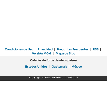
Condiciones de Uso
|
Privacidad
|
Preguntas Frecuentes
|
RSS
|
Versión Móvil
|
Mapa de Sitio
Galerías de fotos de otros países:
Estados Unidos
|
Guatemala
|
México
Copyright © MéxicoEnFotos, 2001-2026