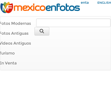
Mi Cuenta
ENGLISH
Fotos Modernas
Fotos Antiguas
Videos Antiguos
Turismo
En Venta