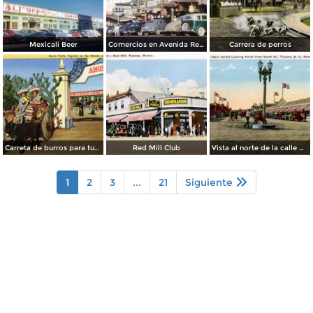
Mexicali Beer
Comercios en Avenida Revolución
Carrera de perros
Carreta de burros para turistas
Red Mill Club
Vista al norte de la calle principal, desde la Calle Sur
1
2
3
...
21
Siguiente