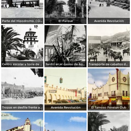
Parte del Hipodromo. ( Circulada el 12 de Julio de 1922 ).
El Parque
Avenida Revolución
Centro escolar y torre de Agua Caliente
Jardín en el casino de Agua Caliente
Transporte de caballos del hipódromo hacia Estados Unidos
Tropas en desfile frente al Palacio Federal
Avenida Revolución
El famoso Foreign Club