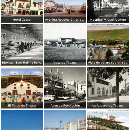
Hotel Caesar
Avenida Revolución, a la entrada
Hospital Miguel Alemán
Mexicali Beer Hall, la barra más grande del mundo
Vista de Tijuana
Vista de pájaro sobre la calle principal de Tijuana
El Toreo de Tijuana
Avenida Revolución
La Aduana de Tijuana