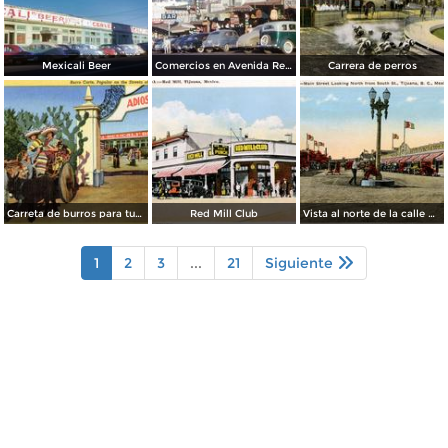
Mexicali Beer
Comercios en Avenida Revolución
Carrera de perros
Carreta de burros para turistas
Red Mill Club
Vista al norte de la calle principal, desde la Calle Sur
1
2
3
...
21
Siguiente