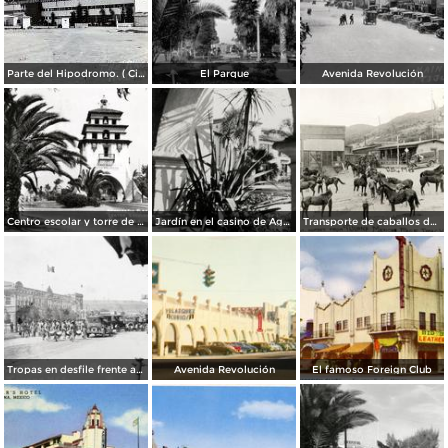
Parte del Hipodromo. ( Circulada el 12 de Julio de 1922 ).
El Parque
Avenida Revolución
Centro escolar y torre de Agua Caliente
Jardín en el casino de Agua Caliente
Transporte de caballos del hipódromo hacia Estados Unidos
Tropas en desfile frente al Palacio Federal
Avenida Revolución
El famoso Foreign Club