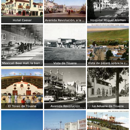
Hotel Caesar
Avenida Revolución, a la entrada
Hospital Miguel Alemán
Mexicali Beer Hall, la barra más grande del mundo
Vista de Tijuana
Vista de pájaro sobre la calle principal de Tijuana
El Toreo de Tijuana
Avenida Revolución
La Aduana de Tijuana