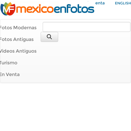
Mi Cuenta
ENGLISH
Fotos Modernas
Fotos Antiguas
Videos Antiguos
Turismo
En Venta