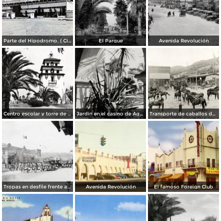
Parte del Hipodromo. ( Circulada el 12 de Julio de 1922 ).
El Parque
Avenida Revolución
Centro escolar y torre de Agua Caliente
Jardín en el casino de Agua Caliente
Transporte de caballos del hipódromo hacia Estados Unidos
Tropas en desfile frente al Palacio Federal
Avenida Revolución
El famoso Foreign Club