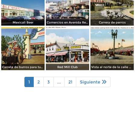
Mexicali Beer
Comercios en Avenida Revolución
Carrera de perros
Carreta de burros para turistas
Red Mill Club
Vista al norte de la calle principal, desde la Calle Sur
1
2
3
...
21
Siguiente