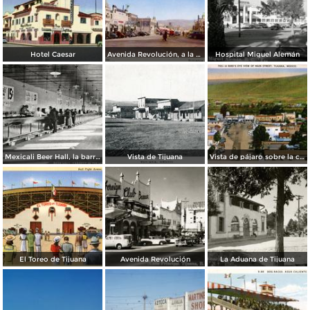
Hotel Caesar
Avenida Revolución, a la entrada
Hospital Miguel Alemán
Mexicali Beer Hall, la barra más grande del mundo
Vista de Tijuana
Vista de pájaro sobre la calle principal de Tijuana
El Toreo de Tijuana
Avenida Revolución
La Aduana de Tijuana