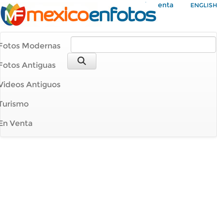
Mi Cuenta
ENGLISH
Fotos Modernas
Fotos Antiguas
Videos Antiguos
Turismo
En Venta