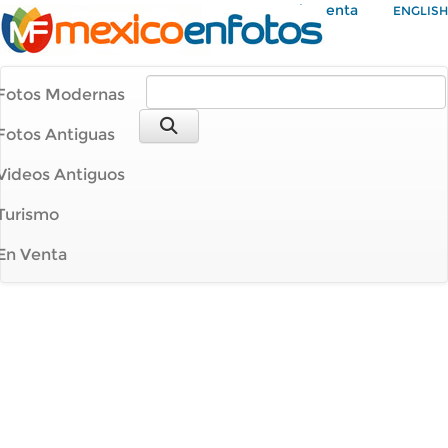
Mi Cuenta
ENGLISH
Fotos Modernas
Fotos Antiguas
Videos Antiguos
Turismo
En Venta