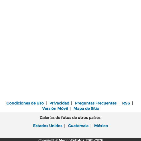
Condiciones de Uso
|
Privacidad
|
Preguntas Frecuentes
|
RSS
|
Versión Móvil
|
Mapa de Sitio
Galerías de fotos de otros países:
Estados Unidos
|
Guatemala
|
México
Copyright © MéxicoEnFotos, 2001-2026