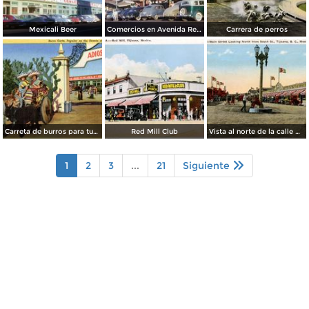
Mexicali Beer
Comercios en Avenida Revolución
Carrera de perros
Carreta de burros para turistas
Red Mill Club
Vista al norte de la calle principal, desde la Calle Sur
1
2
3
...
21
Siguiente