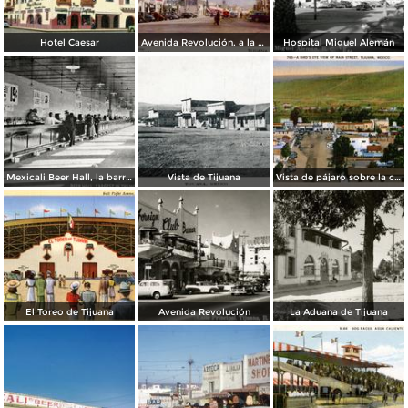
Hotel Caesar
Avenida Revolución, a la entrada
Hospital Miguel Alemán
Mexicali Beer Hall, la barra más grande del mundo
Vista de Tijuana
Vista de pájaro sobre la calle principal de Tijuana
El Toreo de Tijuana
Avenida Revolución
La Aduana de Tijuana