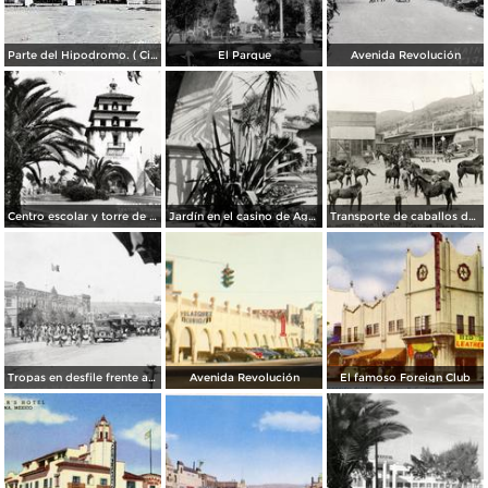
Parte del Hipodromo. ( Circulada el 12 de Julio de 1922 ).
El Parque
Avenida Revolución
Centro escolar y torre de Agua Caliente
Jardín en el casino de Agua Caliente
Transporte de caballos del hipódromo hacia Estados Unidos
Tropas en desfile frente al Palacio Federal
Avenida Revolución
El famoso Foreign Club