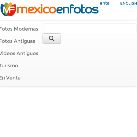
Mi Cuenta
ENGLISH
Fotos Modernas
Fotos Antiguas
Videos Antiguos
Turismo
En Venta