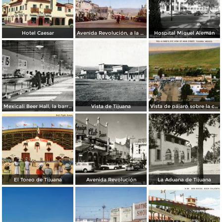
Hotel Caesar
Avenida Revolución, a la entrada
Hospital Miguel Alemán
Mexicali Beer Hall, la barra más grande del mundo
Vista de Tijuana
Vista de pájaro sobre la calle principal de Tijuana
El Toreo de Tijuana
Avenida Revolución
La Aduana de Tijuana