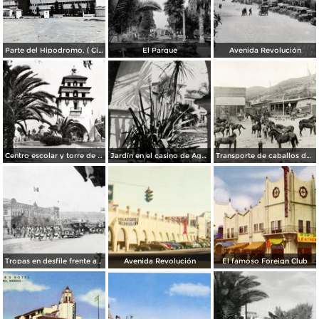
Parte del Hipodromo. ( Circulada el 12 de Julio de 1922 ).
El Parque
Avenida Revolución
Centro escolar y torre de Agua Caliente
Jardín en el casino de Agua Caliente
Transporte de caballos del hipódromo hacia Estados Unidos
Tropas en desfile frente al Palacio Federal
Avenida Revolución
El famoso Foreign Club