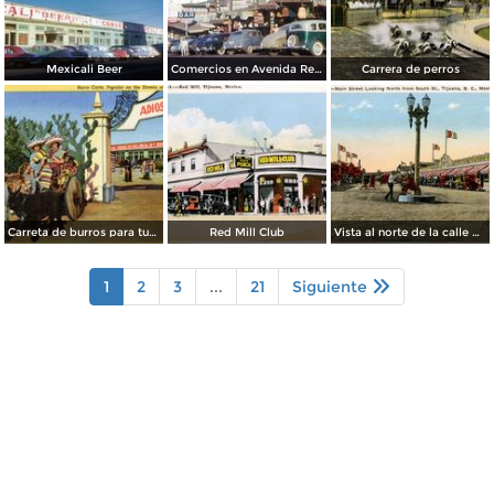
Mexicali Beer
Comercios en Avenida Revolución
Carrera de perros
Carreta de burros para turistas
Red Mill Club
Vista al norte de la calle principal, desde la Calle Sur
1
2
3
...
21
Siguiente