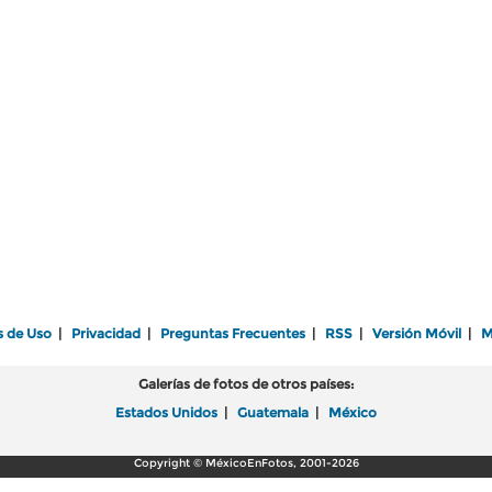
s de Uso
|
Privacidad
|
Preguntas Frecuentes
|
RSS
|
Versión Móvil
|
M
Galerías de fotos de otros países:
Estados Unidos
|
Guatemala
|
México
Copyright © MéxicoEnFotos, 2001-2026