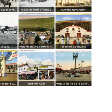
Transporte de caballos del hipódromo hacia Estados Unidos
Tropas en desfile frente al Palacio Federal
Avenida Revolución
 Tijuana
Vista de pájaro sobre la calle principal de Tijuana
El Toreo de Tijuana
Carreta de burros para turistas
Red Mill Club
Vista al norte de la calle principal, desde la Calle Sur