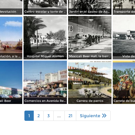
Revolución
Centro escolar y torre de Agua Caliente
Jardín en el casino de Agua Caliente
Avenida Revolución, a la entrada
Hospital Miguel Alemán
Mexicali Beer Hall, la barra más grande del mundo
Vista de
li Beer
Comercios en Avenida Revolución
Carrera de perros
1
2
3
...
21
Siguiente