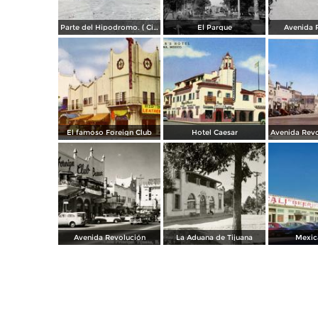
Parte del Hipodromo. ( Circulada el 12 de Julio de 1922 ).
El Parque
Avenida 
El famoso Foreign Club
Hotel Caesar
Avenida Revolución
La Aduana de Tijuana
Mexica