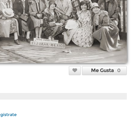
Me Gusta
0
gístrate