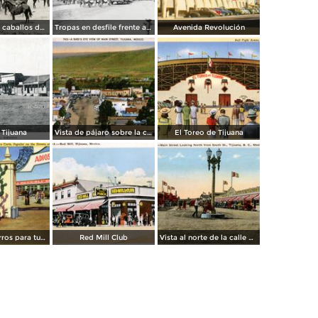
Transporte de caballos del hipódromo hacia Estados Unidos
Tropas en desfile frente al Palacio Federal
Avenida Revolución
 Tijuana
Vista de pájaro sobre la calle principal de Tijuana
El Toreo de Tijuana
Carreta de burros para turistas
Red Mill Club
Vista al norte de la calle principal, desde la Calle Sur