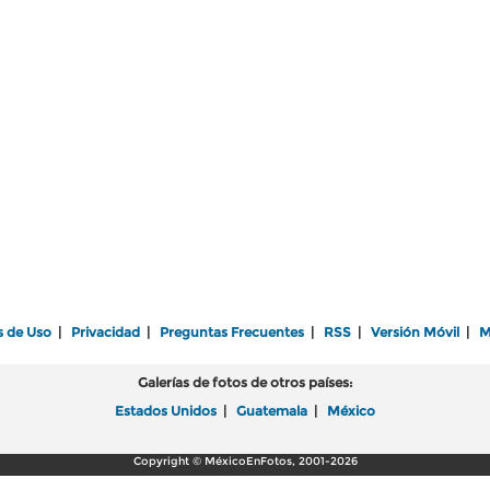
s de Uso
|
Privacidad
|
Preguntas Frecuentes
|
RSS
|
Versión Móvil
|
M
Galerías de fotos de otros países:
Estados Unidos
|
Guatemala
|
México
Copyright © MéxicoEnFotos, 2001-2026