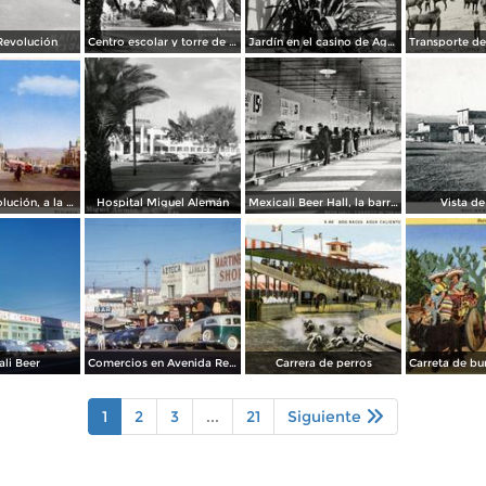
Revolución
Centro escolar y torre de Agua Caliente
Jardín en el casino de Agua Caliente
Avenida Revolución, a la entrada
Hospital Miguel Alemán
Mexicali Beer Hall, la barra más grande del mundo
Vista de
li Beer
Comercios en Avenida Revolución
Carrera de perros
1
2
3
...
21
Siguiente