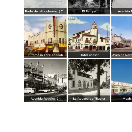
Parte del Hipodromo. ( Circulada el 12 de Julio de 1922 ).
El Parque
Avenida 
El famoso Foreign Club
Hotel Caesar
Avenida Revolución
La Aduana de Tijuana
Mexica