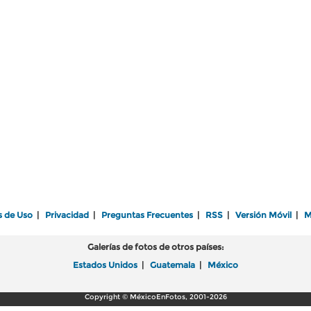
s de Uso
|
Privacidad
|
Preguntas Frecuentes
|
RSS
|
Versión Móvil
|
M
Galerías de fotos de otros países:
Estados Unidos
|
Guatemala
|
México
Copyright © MéxicoEnFotos, 2001-2026