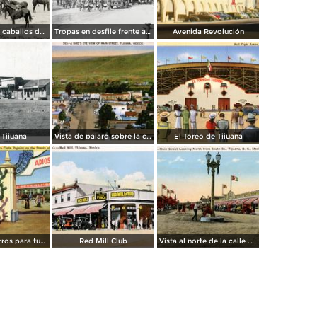
Transporte de caballos del hipódromo hacia Estados Unidos
Tropas en desfile frente al Palacio Federal
Avenida Revolución
 Tijuana
Vista de pájaro sobre la calle principal de Tijuana
El Toreo de Tijuana
Carreta de burros para turistas
Red Mill Club
Vista al norte de la calle principal, desde la Calle Sur