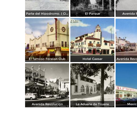
Parte del Hipodromo. ( Circulada el 12 de Julio de 1922 ).
El Parque
Avenida 
El famoso Foreign Club
Hotel Caesar
Avenida Revolución
La Aduana de Tijuana
Mexica