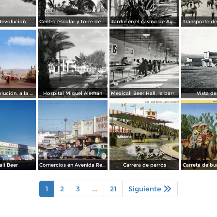
Revolución
Centro escolar y torre de Agua Caliente
Jardín en el casino de Agua Caliente
Avenida Revolución, a la entrada
Hospital Miguel Alemán
Mexicali Beer Hall, la barra más grande del mundo
Vista de
li Beer
Comercios en Avenida Revolución
Carrera de perros
1
2
3
...
21
Siguiente