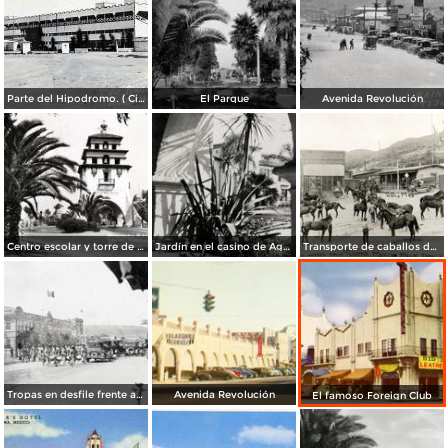
Parte del Hipodromo. ( Circulada el 12 de Julio de 1922 ).
El Parque
Avenida Revolución
Centro escolar y torre de Agua Caliente
Jardín en el casino de Agua Caliente
Transporte de caballos del hipódromo hacia Estados Unidos
Tropas en desfile frente al Palacio Federal
Avenida Revolución
El famoso Foreign Club