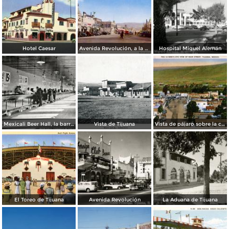
Hotel Caesar
Avenida Revolución, a la entrada
Hospital Miguel Alemán
Mexicali Beer Hall, la barra más grande del mundo
Vista de Tijuana
Vista de pájaro sobre la calle principal de Tijuana
El Toreo de Tijuana
Avenida Revolución
La Aduana de Tijuana