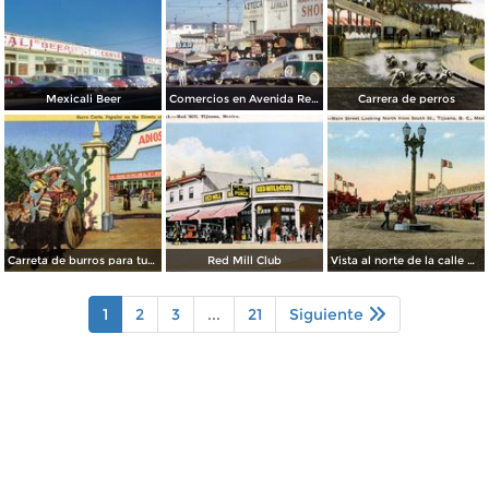
Mexicali Beer
Comercios en Avenida Revolución
Carrera de perros
Carreta de burros para turistas
Red Mill Club
Vista al norte de la calle principal, desde la Calle Sur
1
2
3
...
21
Siguiente