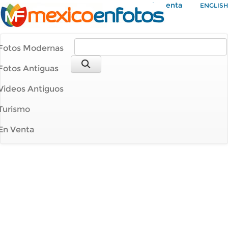
Mi Cuenta
ENGLISH
Fotos Modernas
Fotos Antiguas
Videos Antiguos
Turismo
En Venta