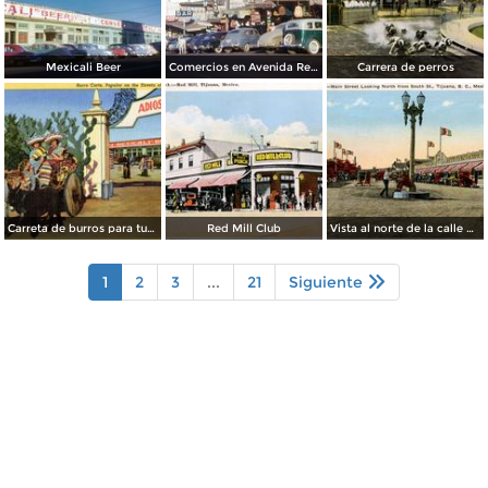
Mexicali Beer
Comercios en Avenida Revolución
Carrera de perros
Carreta de burros para turistas
Red Mill Club
Vista al norte de la calle principal, desde la Calle Sur
1
2
3
...
21
Siguiente