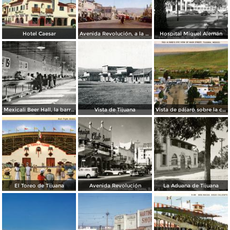
Hotel Caesar
Avenida Revolución, a la entrada
Hospital Miguel Alemán
Mexicali Beer Hall, la barra más grande del mundo
Vista de Tijuana
Vista de pájaro sobre la calle principal de Tijuana
El Toreo de Tijuana
Avenida Revolución
La Aduana de Tijuana