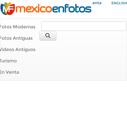
Mi Cuenta
ENGLISH
Fotos Modernas
Fotos Antiguas
Videos Antiguos
Turismo
En Venta