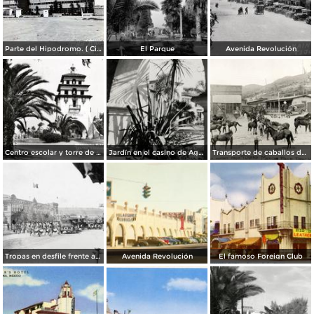
Parte del Hipodromo. ( Circulada el 12 de Julio de 1922 ).
El Parque
Avenida Revolución
Centro escolar y torre de Agua Caliente
Jardín en el casino de Agua Caliente
Transporte de caballos del hipódromo hacia Estados Unidos
Tropas en desfile frente al Palacio Federal
Avenida Revolución
El famoso Foreign Club