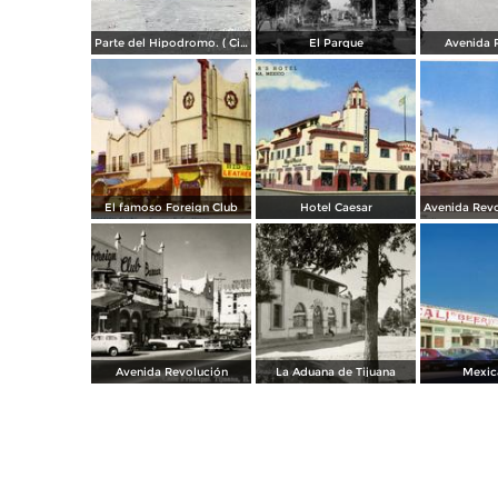
Parte del Hipodromo. ( Circulada el 12 de Julio de 1922 ).
El Parque
Avenida 
El famoso Foreign Club
Hotel Caesar
Avenida Revolución
La Aduana de Tijuana
Mexica