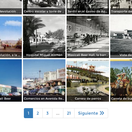
Revolución
Centro escolar y torre de Agua Caliente
Jardín en el casino de Agua Caliente
Avenida Revolución, a la entrada
Hospital Miguel Alemán
Mexicali Beer Hall, la barra más grande del mundo
Vista de
li Beer
Comercios en Avenida Revolución
Carrera de perros
1
2
3
...
21
Siguiente