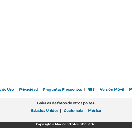
s de Uso
|
Privacidad
|
Preguntas Frecuentes
|
RSS
|
Versión Móvil
|
M
Galerías de fotos de otros países:
Estados Unidos
|
Guatemala
|
México
Copyright © MéxicoEnFotos, 2001-2026