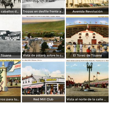
Transporte de caballos del hipódromo hacia Estados Unidos
Tropas en desfile frente al Palacio Federal
Avenida Revolución
 Tijuana
Vista de pájaro sobre la calle principal de Tijuana
El Toreo de Tijuana
Carreta de burros para turistas
Red Mill Club
Vista al norte de la calle principal, desde la Calle Sur