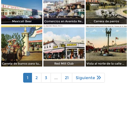
Mexicali Beer
Comercios en Avenida Revolución
Carrera de perros
Carreta de burros para turistas
Red Mill Club
Vista al norte de la calle principal, desde la Calle Sur
1
2
3
...
21
Siguiente