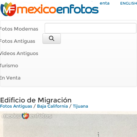
Mi Cuenta
ENGLISH
Fotos Modernas
Fotos Antiguas
Videos Antiguos
Turismo
En Venta
Edificio de Migración
Fotos Antiguas
/
Baja California
/
Tijuana