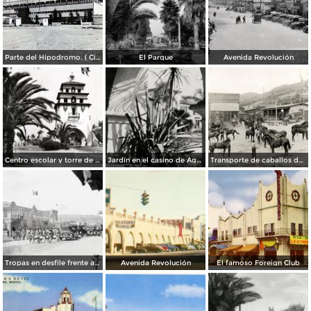
Parte del Hipodromo. ( Circulada el 12 de Julio de 1922 ).
El Parque
Avenida Revolución
Centro escolar y torre de Agua Caliente
Jardín en el casino de Agua Caliente
Transporte de caballos del hipódromo hacia Estados Unidos
Tropas en desfile frente al Palacio Federal
Avenida Revolución
El famoso Foreign Club