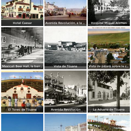
Hotel Caesar
Avenida Revolución, a la entrada
Hospital Miguel Alemán
Mexicali Beer Hall, la barra más grande del mundo
Vista de Tijuana
Vista de pájaro sobre la calle principal de Tijuana
El Toreo de Tijuana
Avenida Revolución
La Aduana de Tijuana