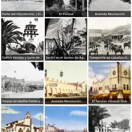
Parte del Hipodromo. ( Circulada el 12 de Julio de 1922 ).
El Parque
Avenida Revolución
Centro escolar y torre de Agua Caliente
Jardín en el casino de Agua Caliente
Transporte de caballos del hipódromo hacia Estados Unidos
Tropas en desfile frente al Palacio Federal
Avenida Revolución
El famoso Foreign Club