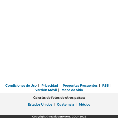
Condiciones de Uso
|
Privacidad
|
Preguntas Frecuentes
|
RSS
|
Versión Móvil
|
Mapa de Sitio
Galerías de fotos de otros países:
Estados Unidos
|
Guatemala
|
México
Copyright © MéxicoEnFotos, 2001-2026