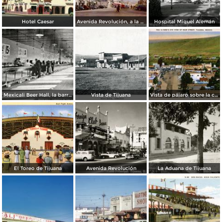
Hotel Caesar
Avenida Revolución, a la entrada
Hospital Miguel Alemán
Mexicali Beer Hall, la barra más grande del mundo
Vista de Tijuana
Vista de pájaro sobre la calle principal de Tijuana
El Toreo de Tijuana
Avenida Revolución
La Aduana de Tijuana