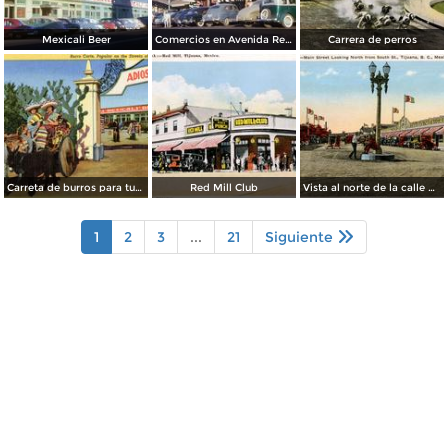
Mexicali Beer
Comercios en Avenida Revolución
Carrera de perros
Carreta de burros para turistas
Red Mill Club
Vista al norte de la calle principal, desde la Calle Sur
1
2
3
...
21
Siguiente