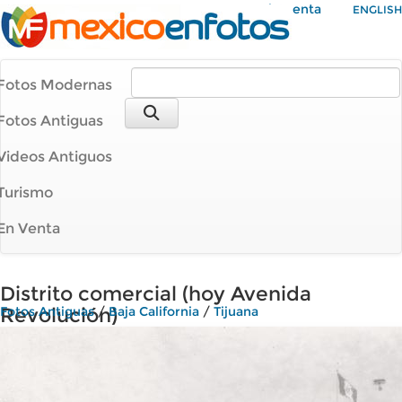
Mi Cuenta
ENGLISH
Fotos Modernas
Fotos Antiguas
Videos Antiguos
Turismo
En Venta
Distrito comercial (hoy Avenida
Revolución)
Fotos Antiguas
/
Baja California
/
Tijuana