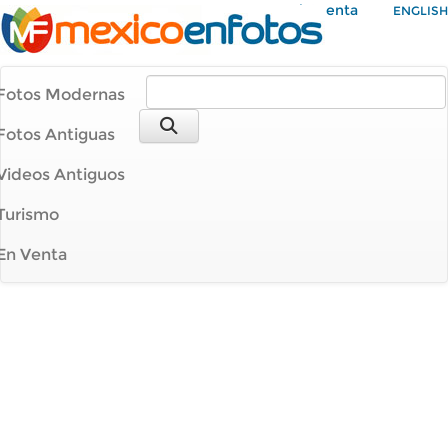
Mi Cuenta
ENGLISH
Fotos Modernas
Fotos Antiguas
Videos Antiguos
Turismo
En Venta