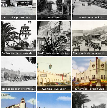
Parte del Hipodromo. ( Circulada el 12 de Julio de 1922 ).
El Parque
Avenida Revolución
Centro escolar y torre de Agua Caliente
Jardín en el casino de Agua Caliente
Transporte de caballos del hipódromo hacia Estados Unidos
Tropas en desfile frente al Palacio Federal
Avenida Revolución
El famoso Foreign Club