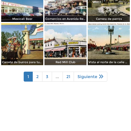
Mexicali Beer
Comercios en Avenida Revolución
Carrera de perros
Carreta de burros para turistas
Red Mill Club
Vista al norte de la calle principal, desde la Calle Sur
1
2
3
...
21
Siguiente