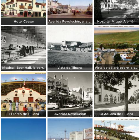
Hotel Caesar
Avenida Revolución, a la entrada
Hospital Miguel Alemán
Mexicali Beer Hall, la barra más grande del mundo
Vista de Tijuana
Vista de pájaro sobre la calle principal de Tijuana
El Toreo de Tijuana
Avenida Revolución
La Aduana de Tijuana