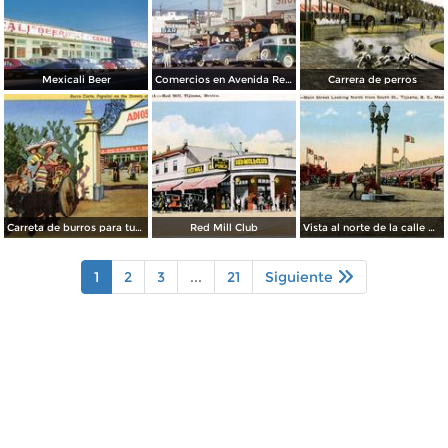
Mexicali Beer
Comercios en Avenida Revolución
Carrera de perros
Carreta de burros para turistas
Red Mill Club
Vista al norte de la calle principal, desde la Calle Sur
1
2
3
...
21
Siguiente