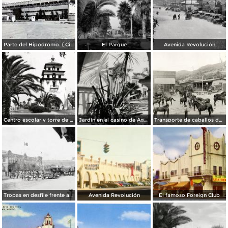
Parte del Hipodromo. ( Circulada el 12 de Julio de 1922 ).
El Parque
Avenida Revolución
Centro escolar y torre de Agua Caliente
Jardín en el casino de Agua Caliente
Transporte de caballos del hipódromo hacia Estados Unidos
Tropas en desfile frente al Palacio Federal
Avenida Revolución
El famoso Foreign Club