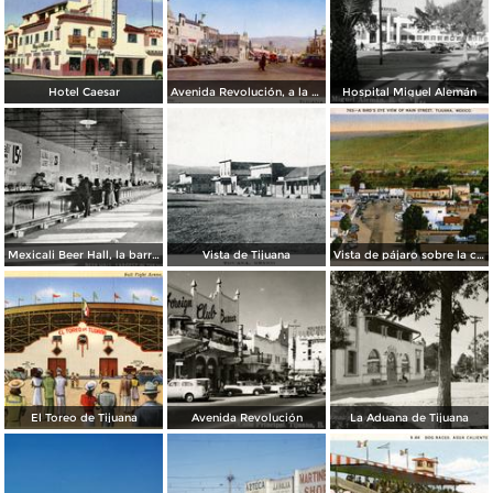
Hotel Caesar
Avenida Revolución, a la entrada
Hospital Miguel Alemán
Mexicali Beer Hall, la barra más grande del mundo
Vista de Tijuana
Vista de pájaro sobre la calle principal de Tijuana
El Toreo de Tijuana
Avenida Revolución
La Aduana de Tijuana