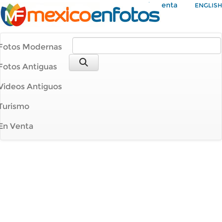
Mi Cuenta
ENGLISH
Fotos Modernas
Fotos Antiguas
Videos Antiguos
Turismo
En Venta