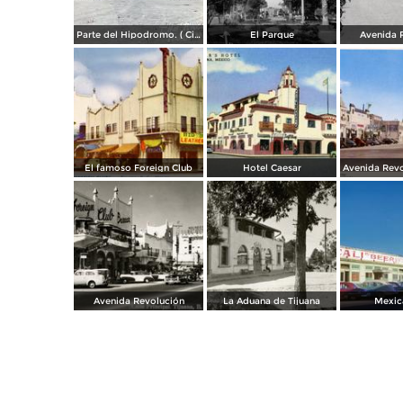
Parte del Hipodromo. ( Circulada el 12 de Julio de 1922 ).
El Parque
Avenida 
El famoso Foreign Club
Hotel Caesar
Avenida Revolución
La Aduana de Tijuana
Mexica