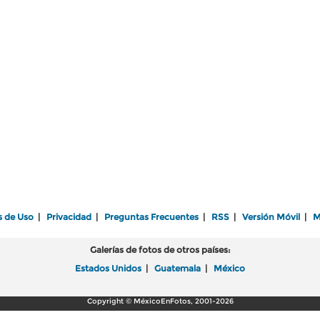
s de Uso
|
Privacidad
|
Preguntas Frecuentes
|
RSS
|
Versión Móvil
|
M
Galerías de fotos de otros países:
Estados Unidos
|
Guatemala
|
México
Copyright © MéxicoEnFotos, 2001-2026