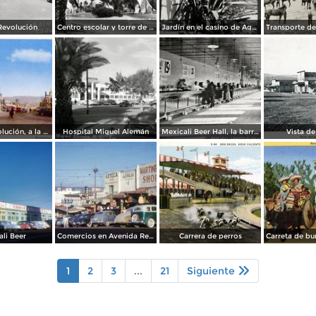
Revolución
Centro escolar y torre de Agua Caliente
Jardín en el casino de Agua Caliente
Avenida Revolución, a la entrada
Hospital Miguel Alemán
Mexicali Beer Hall, la barra más grande del mundo
Vista de
li Beer
Comercios en Avenida Revolución
Carrera de perros
1
2
3
...
21
Siguiente