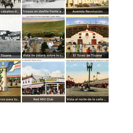
Transporte de caballos del hipódromo hacia Estados Unidos
Tropas en desfile frente al Palacio Federal
Avenida Revolución
 Tijuana
Vista de pájaro sobre la calle principal de Tijuana
El Toreo de Tijuana
Carreta de burros para turistas
Red Mill Club
Vista al norte de la calle principal, desde la Calle Sur