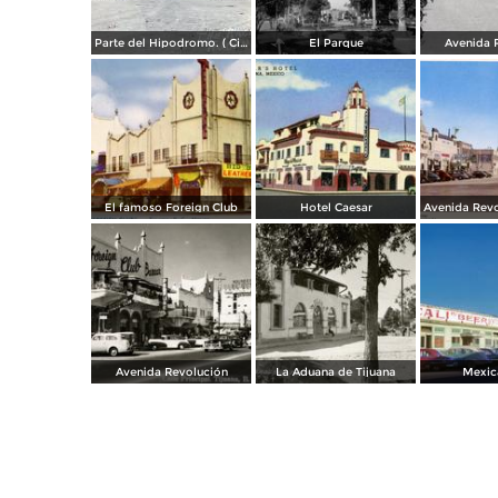
Parte del Hipodromo. ( Circulada el 12 de Julio de 1922 ).
El Parque
Avenida 
El famoso Foreign Club
Hotel Caesar
Avenida Revolución
La Aduana de Tijuana
Mexica