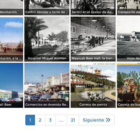
Revolución
Centro escolar y torre de Agua Caliente
Jardín en el casino de Agua Caliente
Avenida Revolución, a la entrada
Hospital Miguel Alemán
Mexicali Beer Hall, la barra más grande del mundo
Vista de
li Beer
Comercios en Avenida Revolución
Carrera de perros
1
2
3
...
21
Siguiente