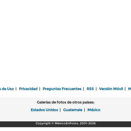
s de Uso
|
Privacidad
|
Preguntas Frecuentes
|
RSS
|
Versión Móvil
|
M
Galerías de fotos de otros países:
Estados Unidos
|
Guatemala
|
México
Copyright © MéxicoEnFotos, 2001-2026