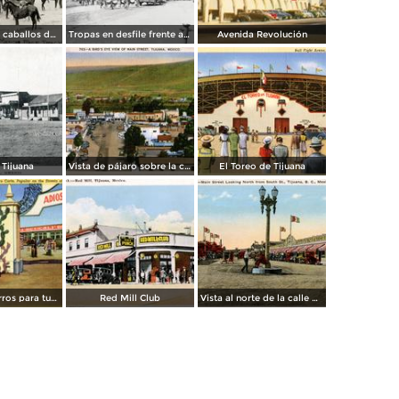
Transporte de caballos del hipódromo hacia Estados Unidos
Tropas en desfile frente al Palacio Federal
Avenida Revolución
 Tijuana
Vista de pájaro sobre la calle principal de Tijuana
El Toreo de Tijuana
Carreta de burros para turistas
Red Mill Club
Vista al norte de la calle principal, desde la Calle Sur