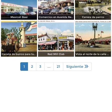
Mexicali Beer
Comercios en Avenida Revolución
Carrera de perros
Carreta de burros para turistas
Red Mill Club
Vista al norte de la calle principal, desde la Calle Sur
1
2
3
...
21
Siguiente