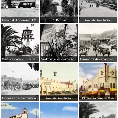
Parte del Hipodromo. ( Circulada el 12 de Julio de 1922 ).
El Parque
Avenida Revolución
Centro escolar y torre de Agua Caliente
Jardín en el casino de Agua Caliente
Transporte de caballos del hipódromo hacia Estados Unidos
Tropas en desfile frente al Palacio Federal
Avenida Revolución
El famoso Foreign Club