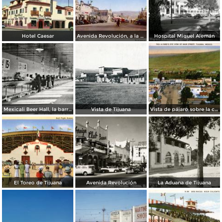
Hotel Caesar
Avenida Revolución, a la entrada
Hospital Miguel Alemán
Mexicali Beer Hall, la barra más grande del mundo
Vista de Tijuana
Vista de pájaro sobre la calle principal de Tijuana
El Toreo de Tijuana
Avenida Revolución
La Aduana de Tijuana