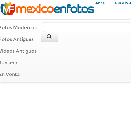
Mi Cuenta
ENGLISH
Fotos Modernas
Fotos Antiguas
Videos Antiguos
Turismo
En Venta