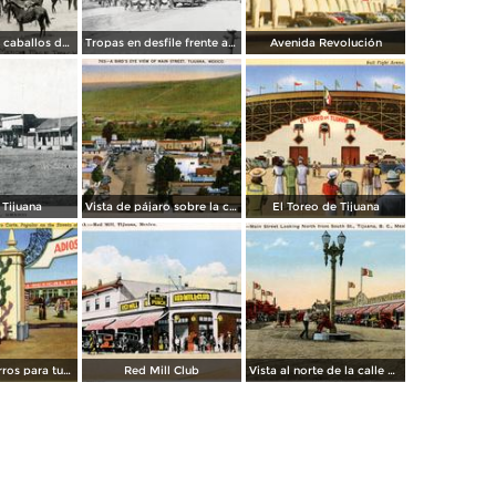
Transporte de caballos del hipódromo hacia Estados Unidos
Tropas en desfile frente al Palacio Federal
Avenida Revolución
 Tijuana
Vista de pájaro sobre la calle principal de Tijuana
El Toreo de Tijuana
Carreta de burros para turistas
Red Mill Club
Vista al norte de la calle principal, desde la Calle Sur