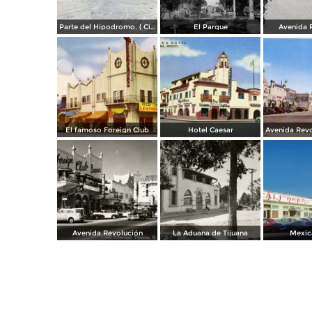
Parte del Hipodromo. ( Circulada el 12 de Julio de 1922 ).
El Parque
Avenida 
El famoso Foreign Club
Hotel Caesar
Avenida Revolución
La Aduana de Tijuana
Mexica