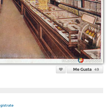
Me Gusta
49
gístrate