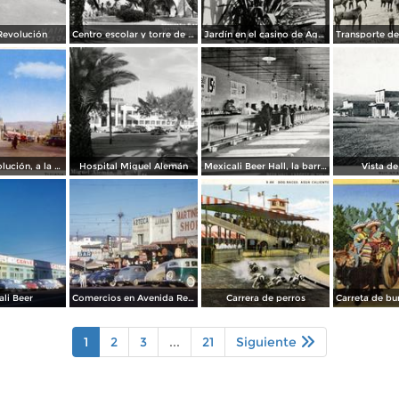
Revolución
Centro escolar y torre de Agua Caliente
Jardín en el casino de Agua Caliente
Avenida Revolución, a la entrada
Hospital Miguel Alemán
Mexicali Beer Hall, la barra más grande del mundo
Vista de
li Beer
Comercios en Avenida Revolución
Carrera de perros
1
2
3
...
21
Siguiente