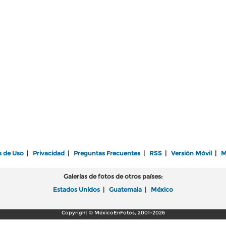
s de Uso
|
Privacidad
|
Preguntas Frecuentes
|
RSS
|
Versión Móvil
|
M
Galerías de fotos de otros países:
Estados Unidos
|
Guatemala
|
México
Copyright © MéxicoEnFotos, 2001-2026