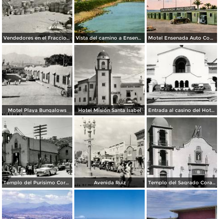
Vendedores en el Fraccionamiento Chapultepec, con Motel Coronado al fondo
Vista del camino a Ensenada
Motel Ensenada Auto Court
Motel Playa Bungalows
Hotel Misión Santa Isabel
Entrada al casino del Hotel Riviera Pacífico
Templo del Purísimo Corazón de María, salida de misa
Avenida Ruiz
Templo del Sagrado Corazon.