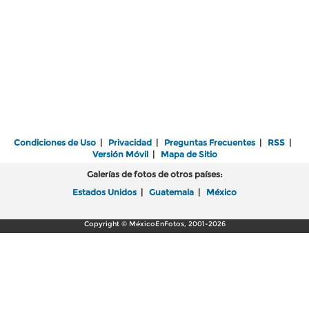
Condiciones de Uso
|
Privacidad
|
Preguntas Frecuentes
|
RSS
|
Versión Móvil
|
Mapa de Sitio
Galerías de fotos de otros países:
Estados Unidos
|
Guatemala
|
México
Copyright © MéxicoEnFotos, 2001-2026