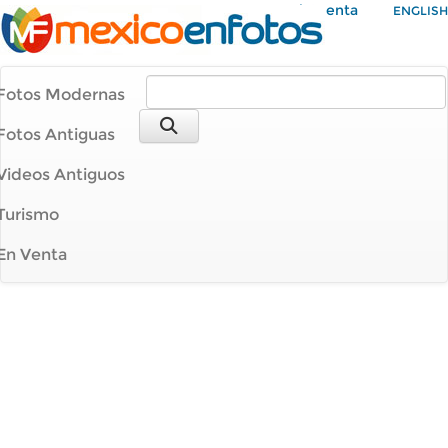
Mi Cuenta
ENGLISH
Fotos Modernas
Fotos Antiguas
Videos Antiguos
Turismo
En Venta