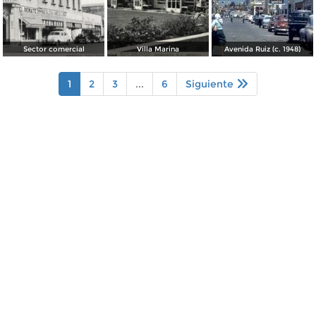
Sector comercial
Villa Marina
Avenida Ruiz (c. 1948)
1
2
3
...
6
Siguiente