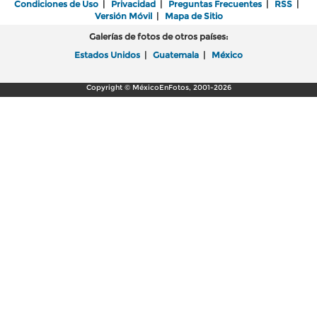
Condiciones de Uso
|
Privacidad
|
Preguntas Frecuentes
|
RSS
|
Versión Móvil
|
Mapa de Sitio
Galerías de fotos de otros países:
Estados Unidos
|
Guatemala
|
México
Copyright © MéxicoEnFotos, 2001-2026