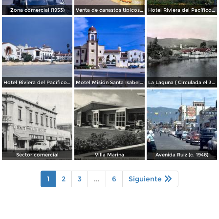
Zona comercial (1953)
Venta de canastos típicos mexicanos (1953)
Hotel Riviera del Pacífico (1953)
Hotel Riviera del Pacífico (1953)
Motel Misión Santa Isabel (1953)
La Laguna ( Circulada el 30 de Junio de 1941 ).
Sector comercial
Villa Marina
Avenida Ruiz (c. 1948)
1
2
3
...
6
Siguiente