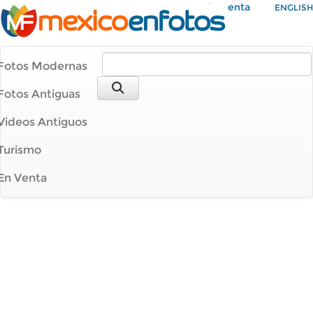
Mi Cuenta
ENGLISH
Fotos Modernas
Fotos Antiguas
Videos Antiguos
Turismo
En Venta