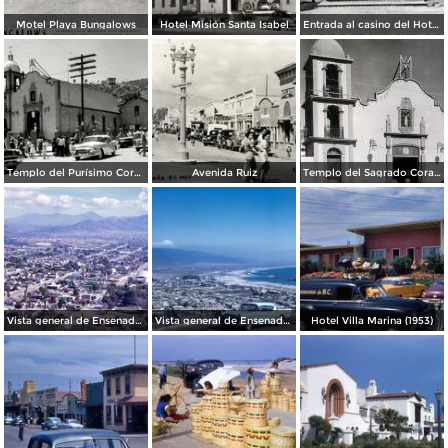
Motel Playa Bungalows
Hotel Misión Santa Isabel
Entrada al casino del Hotel Riviera Pacífico
Templo del Purísimo Corazón de María, salida de misa
Avenida Ruiz
Templo del Sagrado Corazon.
Vista general de Ensenada (1963)
Vista general de Ensenada (1960)
Hotel Villa Marina (1953)