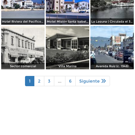
Hotel Riviera del Pacífico (1953)
Motel Misión Santa Isabel (1953)
La Laguna ( Circulada el 30 de Junio de 1941 ).
Sector comercial
Villa Marina
Avenida Ruiz (c. 1948)
1
2
3
...
6
Siguiente