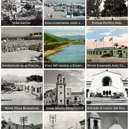
Vista parcial.
Estacionamiento junto a La playa.
Parque Porfirio Diaz.
Vendedores en el Fraccionamiento Chapultepec, con Motel Coronado al fondo
Vista del camino a Ensenada
Motel Ensenada Auto Court
Motel Playa Bungalows
Hotel Misión Santa Isabel
Entrada al casino del Hotel Riviera Pacífico