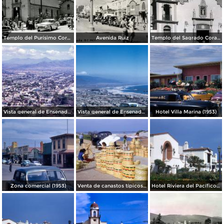
Templo del Purísimo Corazón de María, salida de misa
Avenida Ruiz
Templo del Sagrado Corazon.
Vista general de Ensenada (1963)
Vista general de Ensenada (1960)
Hotel Villa Marina (1953)
Zona comercial (1953)
Venta de canastos típicos mexicanos (1953)
Hotel Riviera del Pacífico (1953)