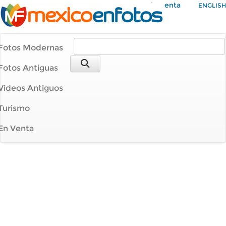
Mi Cuenta
ENGLISH
Fotos Modernas
Fotos Antiguas
Videos Antiguos
Turismo
En Venta