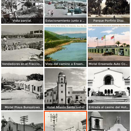
Vista parcial.
Estacionamiento junto a La playa.
Parque Porfirio Diaz.
Vendedores en el Fraccionamiento Chapultepec, con Motel Coronado al fondo
Vista del camino a Ensenada
Motel Ensenada Auto Court
Motel Playa Bungalows
Hotel Misión Santa Isabel
Entrada al casino del Hotel Riviera Pacífico