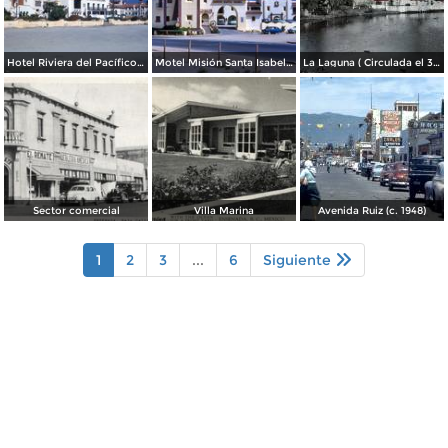
Hotel Riviera del Pacífico (1953)
Motel Misión Santa Isabel (1953)
La Laguna ( Circulada el 30 de Junio de 1941 ).
Sector comercial
Villa Marina
Avenida Ruiz (c. 1948)
1
2
3
...
6
Siguiente