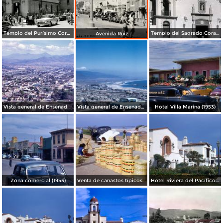
Templo del Purísimo Corazón de María, salida de misa
Templo del Sagrado Corazon.
Avenida Ruiz
Vista general de Ensenada (1963)
Vista general de Ensenada (1960)
Hotel Villa Marina (1953)
Zona comercial (1953)
Venta de canastos típicos mexicanos (1953)
Hotel Riviera del Pacífico (1953)