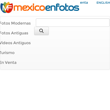
Mi Cuenta
ENGLISH
Fotos Modernas
Fotos Antiguas
Videos Antiguos
Turismo
En Venta