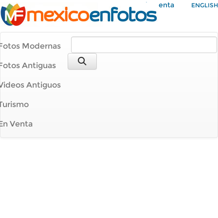
Mi Cuenta
ENGLISH
Fotos Modernas
Fotos Antiguas
Videos Antiguos
Turismo
En Venta