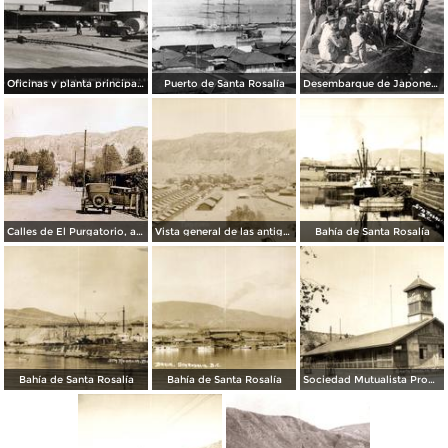
Oficinas y planta principal del compañía Mar Bermejo, S.A.
Puerto de Santa Rosalía
Desembarque de Japoneses
Calles de El Purgatorio, antiguas minas cerca de Santa Rosalía
Vista general de las antiguas minas de El Purgatorio
Bahía de Santa Rosalía
Bahía de Santa Rosalía
Bahía de Santa Rosalía
Sociedad Mutualista Progreso. Fundada en 1916