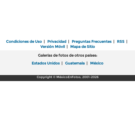
Condiciones de Uso
|
Privacidad
|
Preguntas Frecuentes
|
RSS
|
Versión Móvil
|
Mapa de Sitio
Galerías de fotos de otros países:
Estados Unidos
|
Guatemala
|
México
Copyright © MéxicoEnFotos, 2001-2026