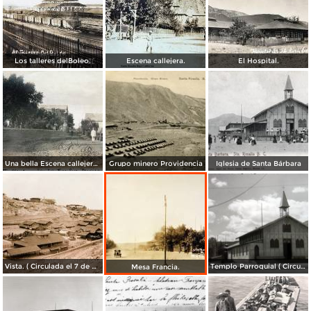
Los talleres delBoleo.
Escena callejera.
El Hospital.
Una bella Escena callejera. ( Circulada el 24 de Noviembre de 1908 ).
Grupo minero Providencia
Iglesia de Santa Bárbara
Vista. ( Circulada el 7 de Marzo de 1914 ).
Templo Parroquial ( Circulada el 31 de Enero de 1953 ).
Mesa Francia.