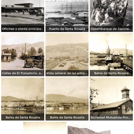
Oficinas y planta principal del compañía Mar Bermejo, S.A.
Puerto de Santa Rosalía
Desembarque de Japoneses
Calles de El Purgatorio, antiguas minas cerca de Santa Rosalía
Vista general de las antiguas minas de El Purgatorio
Bahía de Santa Rosalía
Bahía de Santa Rosalía
Bahía de Santa Rosalía
Sociedad Mutualista Progreso. Fundada en 1916