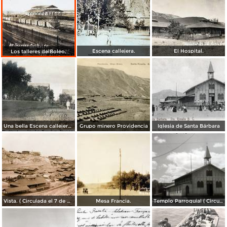
Escena callejera.
El Hospital.
Los talleres delBoleo.
Una bella Escena callejera. ( Circulada el 24 de Noviembre de 1908 ).
Grupo minero Providencia
Iglesia de Santa Bárbara
Vista. ( Circulada el 7 de Marzo de 1914 ).
Mesa Francia.
Templo Parroquial ( Circulada el 31 de Enero de 1953 ).