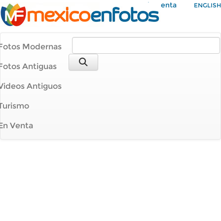
Mi Cuenta
ENGLISH
Fotos Modernas
Fotos Antiguas
Videos Antiguos
Turismo
En Venta