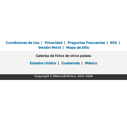
Condiciones de Uso
|
Privacidad
|
Preguntas Frecuentes
|
RSS
|
Versión Móvil
|
Mapa de Sitio
Galerías de fotos de otros países:
Estados Unidos
|
Guatemala
|
México
Copyright © MéxicoEnFotos, 2001-2026